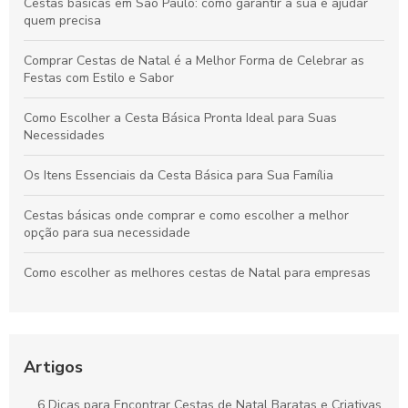
Cestas básicas em São Paulo: como garantir a sua e ajudar
quem precisa
Comprar Cestas de Natal é a Melhor Forma de Celebrar as
Festas com Estilo e Sabor
Como Escolher a Cesta Básica Pronta Ideal para Suas
Necessidades
Os Itens Essenciais da Cesta Básica para Sua Família
Cestas básicas onde comprar e como escolher a melhor
opção para sua necessidade
Como escolher as melhores cestas de Natal para empresas
Como Escolher a Melhor Cesta Básica Natalina para suas
Festas
Artigos
Como Comprar Cestas Básicas Online com Segurança e
Economia
6 Dicas para Encontrar Cestas de Natal Baratas e Criativas