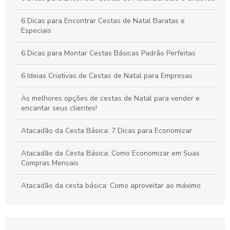
Cestas básicas SP como escolha ideal para a sua
alimentação
6 Dicas para Encontrar Cestas de Natal Baratas e
Especiais
6 Dicas para Montar Cestas Básicas Padrão Perfeitas
6 Ideias Criativas de Cestas de Natal para Empresas
As melhores opções de cestas de Natal para vender e
encantar seus clientes!
Atacadão da Cesta Básica: 7 Dicas para Economizar
Atacadão da Cesta Básica: Como Economizar em Suas
Compras Mensais
Atacadão da cesta básica: Como aproveitar ao máximo
suas compras
Atacadão da Cesta Básica: Economize Mais