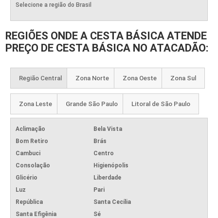
Selecione a região do Brasil
REGIÕES ONDE A CESTA BÁSICA ATENDE
PREÇO DE CESTA BÁSICA NO ATACADÃO:
Região Central
Zona Norte
Zona Oeste
Zona Sul
Zona Leste
Grande São Paulo
Litoral de São Paulo
Aclimação
Bela Vista
Bom Retiro
Brás
Cambuci
Centro
Consolação
Higienópolis
Glicério
Liberdade
Luz
Pari
República
Santa Cecília
Santa Efigênia
Sé