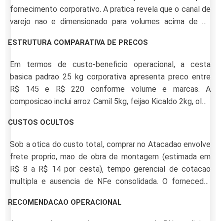
fornecimento corporativo. A pratica revela que o canal de
varejo nao e dimensionado para volumes acima de 50
unidades, exige montagem manual da empresa, gera
ESTRUTURA COMPARATIVA DE PRECOS
custo oculto em mao de obra interna e logistica, sem
oferecer NFe modelo 55 personalizada nem rastreio por
Em termos de custo-beneficio operacional, a cesta
colaborador.
basica padrao 25 kg corporativa apresenta preco entre
R$ 145 e R$ 220 conforme volume e marcas. A
composicao inclui arroz Camil 5kg, feijao Kicaldo 2kg, oleo
Liza 900ml duas unidades, acucar Uniao 5kg, cafe Pilao
CUSTOS OCULTOS
500g duas unidades, macarrao Adria, farinha Dona Benta,
sal Cisne, leite em po Itambe, sardinha Coqueiro, extrato
Sob a otica do custo total, comprar no Atacadao envolve
Quero e biscoito Marilan. O fornecedor B2B oferece
frete proprio, mao de obra de montagem (estimada em
reducao 14 a 22 por cento sobre valor de varejo.
R$ 8 a R$ 14 por cesta), tempo gerencial de cotacao
multipla e ausencia de NFe consolidada. O fornecedor
especializado entrega cesta pronta com nota fiscal unica
RECOMENDACAO OPERACIONAL
e logistica inclusa.