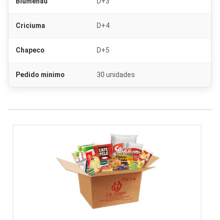
Blumenau
D+3
Criciuma
D+4
Chapeco
D+5
Pedido minimo
30 unidades
Comprar cesta básica sc