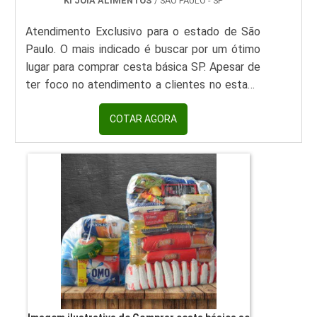
KI JOIA ALIMENTOS
/ SÃO PAULO - SP
Atendimento Exclusivo para o estado de São
Paulo. O mais indicado é buscar por um ótimo
lugar para comprar cesta básica SP. Apesar de
ter foco no atendimento a clientes no estado
de São Paulo, a empresa consegue entregar os
itens para parceiros comerciais em todas as
COTAR AGORA
regiões do Brasil. Um dos diferenciais do
estabelecimento é o custo-benefício com
fornecimento de produtos de qualidade por um
preço acessível e compatível com o praticado
no...