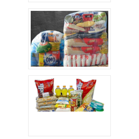
eficazes no quesito qualidade e
confiança;Equipe com profissionais de alta
qualidade; Escritório de alta qualidade onde
são realizadas as atividades; Tecnologia de
ponta;Equipamentos de última
geração. GARANTIA DE QUALIDADE
COMPROVADASomente na J.K Cestas
Alimentícias tem tudo que se precisa para
preço cesta de natal atacadão. Líder em
qualidade, a empresa oferece uma variedade
de itens como cestas básicas e cestas de
natal.É reconhecida por ser comprometida com
os serviços e altamente qualificada,
qualificações possíveis pelo fato de a empresa
possuir escritório de alta qualidade onde são
realizadas as atividades e estrutura de
aproximadamente 5.000m². Tudo isso, unido a
um time de colaboradores proativos e