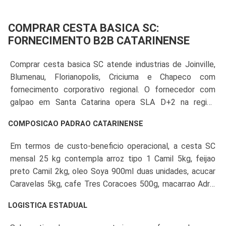
COMPRAR CESTA BASICA SC:
FORNECIMENTO B2B CATARINENSE
Comprar cesta basica SC atende industrias de Joinville,
Blumenau, Florianopolis, Criciuma e Chapeco com
fornecimento corporativo regional. O fornecedor com
galpao em Santa Catarina opera SLA D+2 na regiao
metropolitana de Florianopolis e Joinville, D+3 em
COMPOSICAO PADRAO CATARINENSE
Blumenau e Itajai, com IE-SC regular e logistica via BR-
101 e BR-470.
Em termos de custo-beneficio operacional, a cesta SC
mensal 25 kg contempla arroz tipo 1 Camil 5kg, feijao
preto Camil 2kg, oleo Soya 900ml duas unidades, acucar
Caravelas 5kg, cafe Tres Coracoes 500g, macarrao Adria
500g tres pacotes, farinha Sol 1kg, sal Cisne 1kg, leite em
LOGISTICA ESTADUAL
po Italac 400g, sardinha 88 125g, extrato Salsaretti 340g,
biscoito Marilan 400g, fuba Yoki 1kg e farinha de