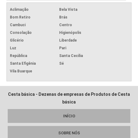
Aclimação
Bela Vista
Bom Retiro
Brás
Cambuci
Centro
Consolação
Higienópolis
Glicério
Liberdade
Luz
Pari
República
Santa Cecília
Santa Efigênia
Sé
Vila Buarque
Cesta básica - Dezenas de empresas de Produtos de Cesta
básica
INÍCIO
SOBRE NÓS