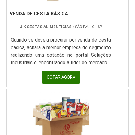
VENDA DE CESTA BÁSICA
J.K CESTAS ALIMENTICIAS
/ SÃO PAULO - SP
Quando se deseja procurar por venda de cesta
básica, achará a melhor empresa do segmento
realizando uma cotação no portal Soluções
Industriais e encontrando a líder do mercado.É
importante lembrar que o produto deve
sempre ser adquirido com empresas
COTAR AGORA
especializadas no segmento. Esse tipo de
cuidado é fundamental para alimentos e itens
de higiene, pois evita a aquisição de insumos de
baixa qualidade ou com pouca variedade,
contribuindo para a satisfação do
consumidor.INFORMAÇÕES SOBRE A VENDA
DE CESTA BÁSICASe alguém procurar por