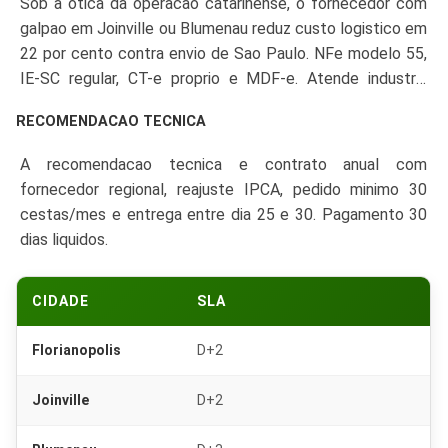
Sob a otica da operacao catarinense, o fornecedor com
mandioca 500g.
galpao em Joinville ou Blumenau reduz custo logistico em
22 por cento contra envio de Sao Paulo. NFe modelo 55,
IE-SC regular, CT-e proprio e MDF-e. Atende industria
textil de Blumenau, metalmecanica de Joinville, ceramica
RECOMENDACAO TECNICA
de Criciuma e agronegocio do oeste catarinense.
A recomendacao tecnica e contrato anual com
fornecedor regional, reajuste IPCA, pedido minimo 30
cestas/mes e entrega entre dia 25 e 30. Pagamento 30
dias liquidos.
CIDADE
SLA
Florianopolis
D+2
Joinville
D+2