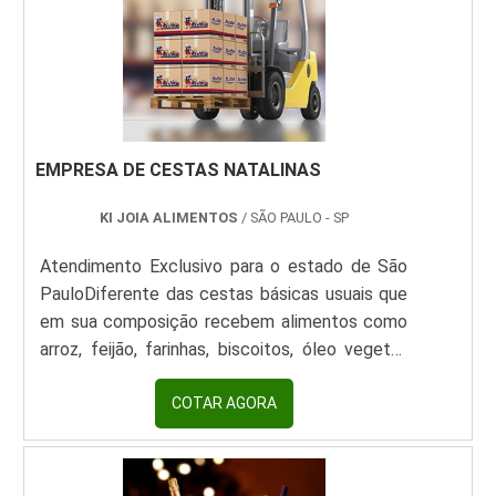
✅ Prontos para consumo ou aquecimento ✅
Certificações: ANVISA, MAPA e rastreabilidade
APLICAÇÕES: • Cafés da manhã • Lanchonetes
• Buffets • Vending machines
EMPRESA DE CESTAS NATALINAS
KI JOIA ALIMENTOS
/ SÃO PAULO - SP
Atendimento Exclusivo para o estado de São
PauloDiferente das cestas básicas usuais que
em sua composição recebem alimentos como
arroz, feijão, farinhas, biscoitos, óleo vegetal,
entre outros alimentos comuns na alimentação
diária da população, as cestas natalinas são
COTAR AGORA
compostas por alimentos típicos da época
como panetones, nozes, guloseimas natalinas,
espumantes, frutas cristalizadas, sobremesas,