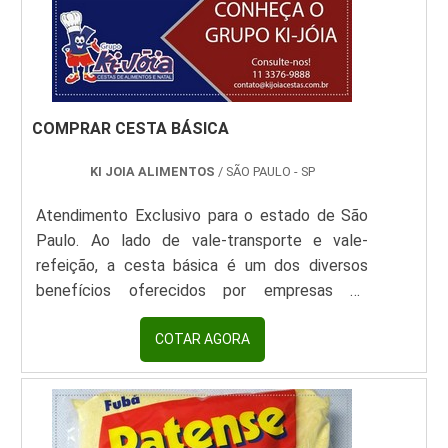
COMPRAR CESTA BÁSICA
KI JOIA ALIMENTOS
/ SÃO PAULO - SP
Atendimento Exclusivo para o estado de São
Paulo. Ao lado de vale-transporte e vale-
refeição, a cesta básica é um dos diversos
benefícios oferecidos por empresas de
variados segmentos ao quadro de funcionários
que trabalham nos locais. No entanto, é
COTAR AGORA
necessário comprar cesta básica com um
fornecedor de responsabilidade que faça a
distribuição dos itens dentro do prazo
estipulado e com alimentos de boas marcas e