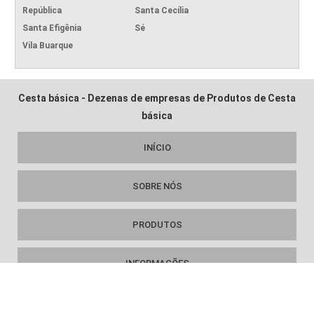
República
Santa Cecília
Santa Efigênia
Sé
Vila Buarque
Cesta básica - Dezenas de empresas de Produtos de Cesta
básica
INÍCIO
SOBRE NÓS
PRODUTOS
INFORMAÇÕES
MAPA DO SITE