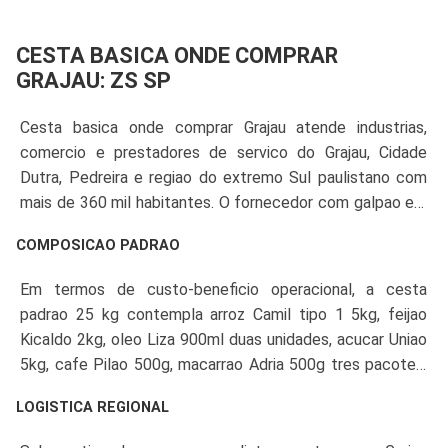
CESTA BASICA ONDE COMPRAR
GRAJAU: ZS SP
Cesta basica onde comprar Grajau atende industrias,
comercio e prestadores de servico do Grajau, Cidade
Dutra, Pedreira e regiao do extremo Sul paulistano com
mais de 360 mil habitantes. O fornecedor com galpao em
SP-Capital opera SLA D+2 com frota propria, IE-SP
COMPOSICAO PADRAO
regular, NFe modelo 55 e atendimento as empresas locais
com colaboradores residentes na regiao.
Em termos de custo-beneficio operacional, a cesta
padrao 25 kg contempla arroz Camil tipo 1 5kg, feijao
Kicaldo 2kg, oleo Liza 900ml duas unidades, acucar Uniao
5kg, cafe Pilao 500g, macarrao Adria 500g tres pacotes,
farinha Dona Benta 1kg, sal Cisne 1kg, leite em po Itambe
LOGISTICA REGIONAL
400g, sardinha Coqueiro 125g, extrato Quero 340g,
biscoito Marilan 400g e fuba Yoki 1kg.