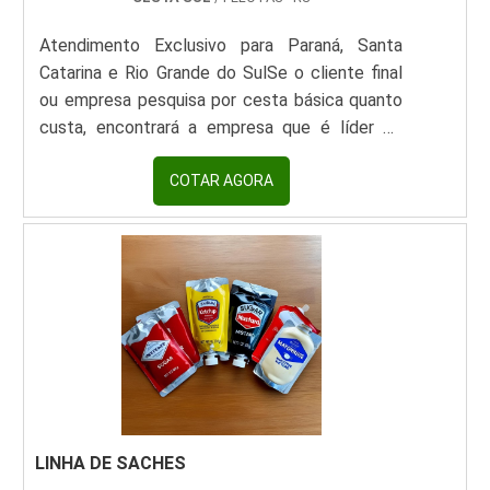
Atendimento Exclusivo para Paraná, Santa
Catarina e Rio Grande do SulSe o cliente final
ou empresa pesquisa por cesta básica quanto
custa, encontrará a empresa que é líder do
mercado. Recebendo uma cotação por meio da
plataforma de divulgação das indústrias e
COTAR AGORA
achando a maior referência no mercado em seu
próprio segmento.A EMPRESA OFERECE
DIVERSAS VANTAGENSÉ importante lembrar
que o produto deve sempre ser adquirido com
empresas especializadas no segmento. Esse
tipo de cuidado é fundamental para alimentos
e itens de higiene, pois evita a aquisição de
insumos de baixa qualidade ou com pouca
variedade, contribuindo para a satisfação do
consumidor.Se alguém quer achar cesta básica
LINHA DE SACHES
quanto custa em uma empresa comprometida