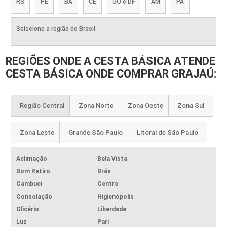
RS
PE
BA
CE
GO e DF
AM
PA
Selecione a região do Brasil
REGIÕES ONDE A CESTA BÁSICA ATENDE
CESTA BÁSICA ONDE COMPRAR GRAJAÚ:
Região Central
Zona Norte
Zona Oeste
Zona Sul
Zona Leste
Grande São Paulo
Litoral de São Paulo
Aclimação
Bela Vista
Bom Retiro
Brás
Cambuci
Centro
Consolação
Higienópolis
Glicério
Liberdade
Luz
Pari