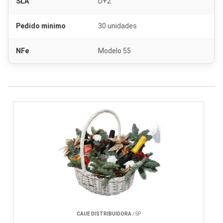
SLA
D+2
Pedido minimo
30 unidades
NFe
Modelo 55
Cesta básica onde comprar Grajaú
CAUE DISTRIBUIDORA
/ SP