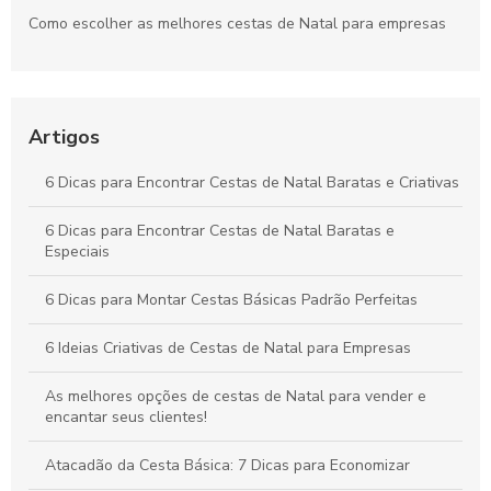
Como escolher as melhores cestas de Natal para empresas
Como Escolher a Melhor Cesta Básica Natalina para suas
Festas
Artigos
Como Comprar Cestas Básicas Online com Segurança e
Economia
6 Dicas para Encontrar Cestas de Natal Baratas e Criativas
Cestas básicas SP como escolha ideal para a sua
alimentação
6 Dicas para Encontrar Cestas de Natal Baratas e
Especiais
6 Dicas para Montar Cestas Básicas Padrão Perfeitas
6 Ideias Criativas de Cestas de Natal para Empresas
As melhores opções de cestas de Natal para vender e
encantar seus clientes!
Atacadão da Cesta Básica: 7 Dicas para Economizar