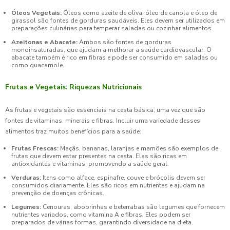
Óleos Vegetais:
Óleos como azeite de oliva, óleo de canola e óleo de
girassol são fontes de gorduras saudáveis. Eles devem ser utilizados em
preparações culinárias para temperar saladas ou cozinhar alimentos.
Azeitonas e Abacate:
Ambos são fontes de gorduras
monoinsaturadas, que ajudam a melhorar a saúde cardiovascular. O
abacate também é rico em fibras e pode ser consumido em saladas ou
como guacamole.
Frutas e Vegetais: Riquezas Nutricionais
As frutas e vegetais são essenciais na cesta básica, uma vez que são
fontes de vitaminas, minerais e fibras. Incluir uma variedade desses
alimentos traz muitos benefícios para a saúde:
Frutas Frescas:
Maçãs, bananas, laranjas e mamões são exemplos de
frutas que devem estar presentes na cesta. Elas são ricas em
antioxidantes e vitaminas, promovendo a saúde geral.
Verduras:
Itens como alface, espinafre, couve e brócolis devem ser
consumidos diariamente. Eles são ricos em nutrientes e ajudam na
prevenção de doenças crônicas.
Legumes:
Cenouras, abobrinhas e beterrabas são legumes que fornecem
nutrientes variados, como vitamina A e fibras. Eles podem ser
preparados de várias formas, garantindo diversidade na dieta.