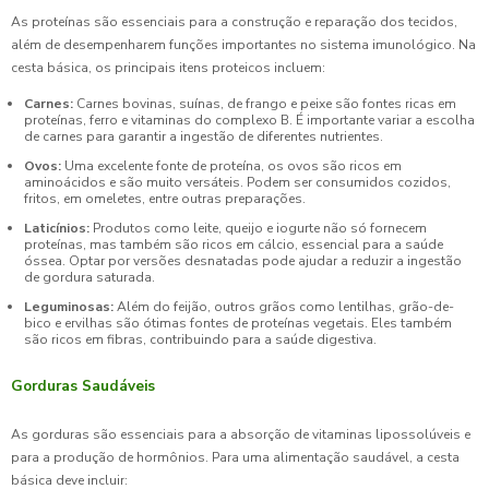
As proteínas são essenciais para a construção e reparação dos tecidos,
além de desempenharem funções importantes no sistema imunológico. Na
cesta básica, os principais itens proteicos incluem:
Carnes:
Carnes bovinas, suínas, de frango e peixe são fontes ricas em
proteínas, ferro e vitaminas do complexo B. É importante variar a escolha
de carnes para garantir a ingestão de diferentes nutrientes.
Ovos:
Uma excelente fonte de proteína, os ovos são ricos em
aminoácidos e são muito versáteis. Podem ser consumidos cozidos,
fritos, em omeletes, entre outras preparações.
Laticínios:
Produtos como leite, queijo e iogurte não só fornecem
proteínas, mas também são ricos em cálcio, essencial para a saúde
óssea. Optar por versões desnatadas pode ajudar a reduzir a ingestão
de gordura saturada.
Leguminosas:
Além do feijão, outros grãos como lentilhas, grão-de-
bico e ervilhas são ótimas fontes de proteínas vegetais. Eles também
são ricos em fibras, contribuindo para a saúde digestiva.
Gorduras Saudáveis
As gorduras são essenciais para a absorção de vitaminas lipossolúveis e
para a produção de hormônios. Para uma alimentação saudável, a cesta
básica deve incluir: