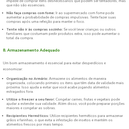
impede de comprar itens desnecessários que podem ser tentadores, mas
que não são essenciais.
Não faça compras com fome:
Ir ao supermercado com fome pode
aumentar a probabilidade de compras impulsivas. Tente fazer suas
compras após uma refeição para manter o foco.
Tente não ir às compras sozinho:
Se você levar crianças ou outros
familiares que costumam pedir produtos extra, isso pode aumentar o
total da compra.
8. Armazenamento Adequado
Um bom armazenamento é essencial para evitar desperdícios e
economizar:
Organização no Armário:
Armazene os alimentos de maneira
organizada, colocando primeiro os itens que têm data de validade mais
próxima. Isso ajuda a evitar que você acabe jogando alimentos
estragados fora.
Utilize o freezer a seu favor:
Congelar carnes, frutas e vegetais pode
ajudar a estender sua validade. Além disso, você pode preparar porções
maiores e congelar as sobras.
Recipientes Herméticos:
Utilize recipientes herméticos para armazenar
grãos e farinhas, o que evita a infestação de insetos e mantém os
alimentos frescos por mais tempo.