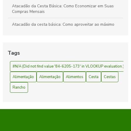
Atacadão da Cesta Básica: Como Economizar em Suas
Compras Mensais
Atacadão da cesta básica: Como aproveitar ao máximo
suas compras
Atacadão da Cesta Básica: Economize Mais
Tags
Atacadão da Cesta Básica: Preços e Ofertas
#N/A (Did not find value '84-6205-173' in VLOOKUP evaluation.)
Cesta básica atacadão é a solução ideal para economizar
nas compras do mês
Alimentação
Alimentação
Alimentos
Cesta
Cestas
Cesta básica atacadão: como economizar e garantir
Rancho
qualidade na sua compra
Cesta básica atacadão: como economizar na compra e
garantir qualidade
Cesta básica barata: como economizar na compra mensal e
garantir qualidade