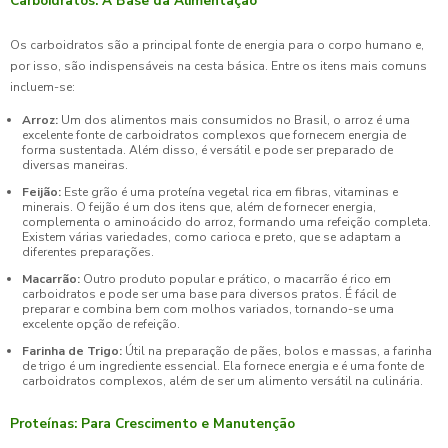
Carboidratos: A Base da Alimentação
Os carboidratos são a principal fonte de energia para o corpo humano e,
por isso, são indispensáveis na cesta básica. Entre os itens mais comuns
incluem-se:
Arroz:
Um dos alimentos mais consumidos no Brasil, o arroz é uma
excelente fonte de carboidratos complexos que fornecem energia de
forma sustentada. Além disso, é versátil e pode ser preparado de
diversas maneiras.
Feijão:
Este grão é uma proteína vegetal rica em fibras, vitaminas e
minerais. O feijão é um dos itens que, além de fornecer energia,
complementa o aminoácido do arroz, formando uma refeição completa.
Existem várias variedades, como carioca e preto, que se adaptam a
diferentes preparações.
Macarrão:
Outro produto popular e prático, o macarrão é rico em
carboidratos e pode ser uma base para diversos pratos. É fácil de
preparar e combina bem com molhos variados, tornando-se uma
excelente opção de refeição.
Farinha de Trigo:
Útil na preparação de pães, bolos e massas, a farinha
de trigo é um ingrediente essencial. Ela fornece energia e é uma fonte de
carboidratos complexos, além de ser um alimento versátil na culinária.
Proteínas: Para Crescimento e Manutenção