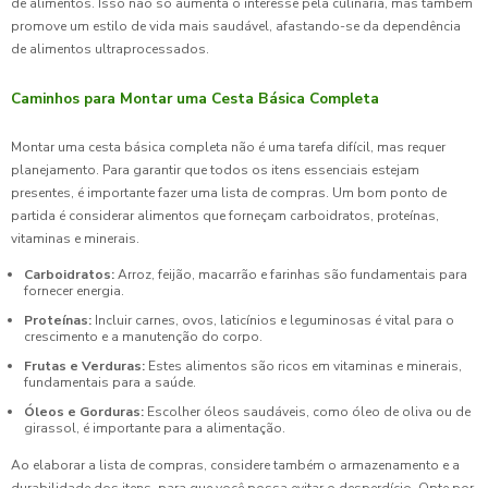
de alimentos. Isso não só aumenta o interesse pela culinária, mas também
promove um estilo de vida mais saudável, afastando-se da dependência
de alimentos ultraprocessados.
Caminhos para Montar uma Cesta Básica Completa
Montar uma cesta básica completa não é uma tarefa difícil, mas requer
planejamento. Para garantir que todos os itens essenciais estejam
presentes, é importante fazer uma lista de compras. Um bom ponto de
partida é considerar alimentos que forneçam carboidratos, proteínas,
vitaminas e minerais.
Carboidratos:
Arroz, feijão, macarrão e farinhas são fundamentais para
fornecer energia.
Proteínas:
Incluir carnes, ovos, laticínios e leguminosas é vital para o
crescimento e a manutenção do corpo.
Frutas e Verduras:
Estes alimentos são ricos em vitaminas e minerais,
fundamentais para a saúde.
Óleos e Gorduras:
Escolher óleos saudáveis, como óleo de oliva ou de
girassol, é importante para a alimentação.
Ao elaborar a lista de compras, considere também o armazenamento e a
durabilidade dos itens, para que você possa evitar o desperdício. Opte por