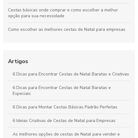
Cestas básicas onde comprar e como escolher a melhor
opção para sua necessidade
Como escolher as melhores cestas de Natal para empresas
Como Escolher a Melhor Cesta Básica Natalina para suas
Festas
Artigos
Como Comprar Cestas Básicas Online com Segurança e
Economia
6 Dicas para Encontrar Cestas de Natal Baratas e Criativas
Cestas básicas SP como escolha ideal para a sua
alimentação
6 Dicas para Encontrar Cestas de Natal Baratas e
Especiais
6 Dicas para Montar Cestas Básicas Padrão Perfeitas
6 Ideias Criativas de Cestas de Natal para Empresas
As melhores opções de cestas de Natal para vender e