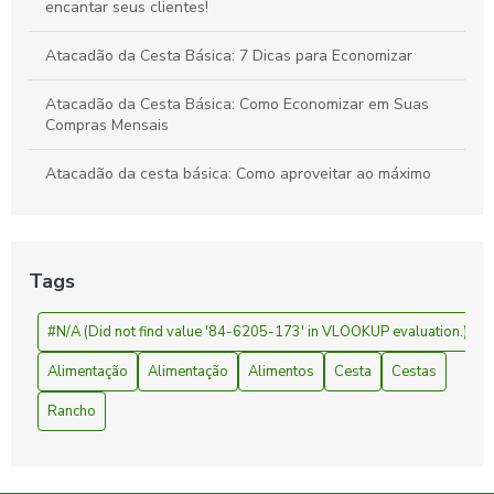
encantar seus clientes!
Atacadão da Cesta Básica: 7 Dicas para Economizar
Atacadão da Cesta Básica: Como Economizar em Suas
Compras Mensais
Atacadão da cesta básica: Como aproveitar ao máximo
suas compras
Atacadão da Cesta Básica: Economize Mais
Tags
Atacadão da Cesta Básica: Preços e Ofertas
#N/A (Did not find value '84-6205-173' in VLOOKUP evaluation.)
Cesta básica atacadão é a solução ideal para economizar
nas compras do mês
Alimentação
Alimentação
Alimentos
Cesta
Cestas
Cesta básica atacadão: como economizar e garantir
Rancho
qualidade na sua compra
Cesta básica atacadão: como economizar na compra e