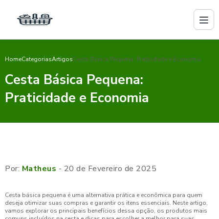
Home
Categorias
Artigos
Cesta Básica Pequena: Praticidade e Economia
Cesta Básica Pequena:
Praticidade e Economia
Por:
Matheus
- 20 de Fevereiro de 2025
Cesta básica pequena é uma alternativa prática e econômica para quem
deseja otimizar suas compras e garantir os itens essenciais. Neste artigo,
vamos explorar os principais benefícios dessa opção, os produtos mais
comuns incluídos na cesta e dicas para escolher a melhor para suas