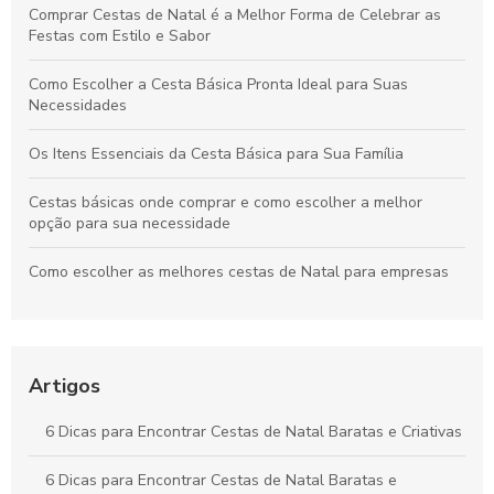
Comprar Cestas de Natal é a Melhor Forma de Celebrar as
Festas com Estilo e Sabor
Como Escolher a Cesta Básica Pronta Ideal para Suas
Necessidades
Os Itens Essenciais da Cesta Básica para Sua Família
Cestas básicas onde comprar e como escolher a melhor
opção para sua necessidade
Como escolher as melhores cestas de Natal para empresas
Como Escolher a Melhor Cesta Básica Natalina para suas
Festas
Artigos
Como Comprar Cestas Básicas Online com Segurança e
Economia
6 Dicas para Encontrar Cestas de Natal Baratas e Criativas
Cestas básicas SP como escolha ideal para a sua
alimentação
6 Dicas para Encontrar Cestas de Natal Baratas e