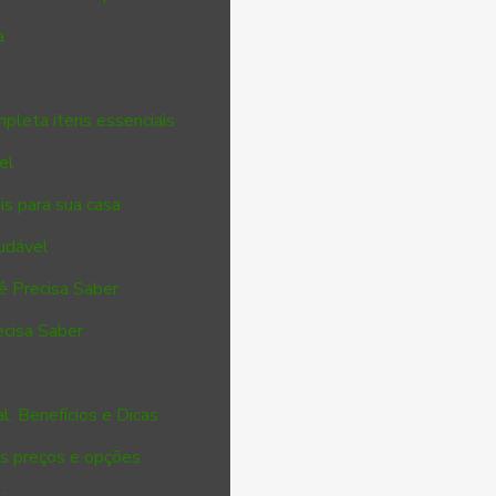
a
mpleta itens essenciais
el
is para sua casa
audável
ê Precisa Saber
ecisa Saber
: Benefícios e Dicas
s preços e opções