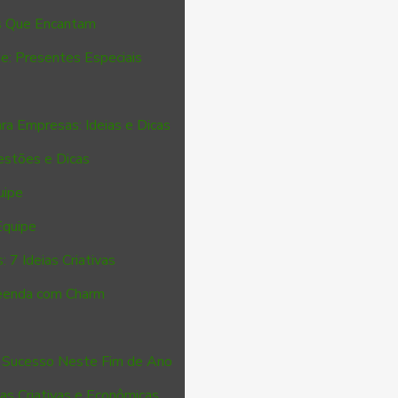
es Que Encantam
e: Presentes Especiais
ra Empresas: Ideias e Dicas
estões e Dicas
uipe
Equipe
 7 Ideias Criativas
reenda com Charm
a Sucesso Neste Fim de Ano
ias Criativas e Econômicas