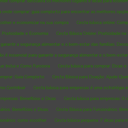
onde comprar: descubra os melhores lugares e dicas para econom
a onde comprar: guia completo para encontrar as melhores opçõ
scolher e economizar na sua compra
Cesta básica online: Comp
: Praticidade e Economia
Cesta Básica Online: Praticidade na
 garantir a segurança alimentar e o bem-estar das famílias. Desc
o é essencial para garantir a segurança alimentar e o bem-estar 
ue Inclui e Como Funciona
Cesta básica para comprar: Dicas e
comprar: Guia Completo
Cesta Básica para Doação: Ajude Que
mo Contribuir
Cesta básica para empresas é uma estratégia ef
Empresas: Benefícios e Dicas
Cesta básica para empresas: O 
ários: Benefícios e Dicas
Cesta Básica para Funcionários: Ben
cionários: como escolher
Cesta básica pequena: 7 dicas para 