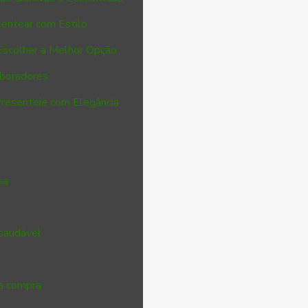
sentear com Estilo
Escolher a Melhor Opção
aboradores
Presenteie com Elegância
sa
 saudável
ua compra