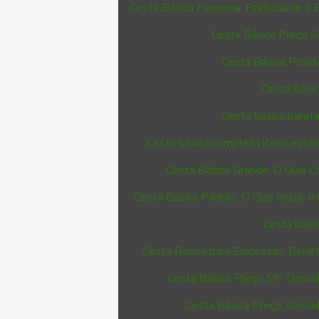
Cesta Básica Pequena: Praticidade e
Cesta Básica Preço S
Cesta Básica Pront
Cesta básic
Cesta básica barat
Cesta básica completa itens essen
Cesta Básica Grande: O Guia C
Cesta Básica Padrão: O Que Incluir 
Cesta básic
Cesta Básica para Empresas: Benef
Cesta Básica Preço SP: Descu
Cesta Básica Preço: Descu