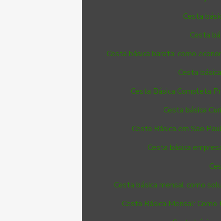
Cesta bási
Cesta bá
Cesta básica barata: como econo
Cesta básica
Cesta Básica Completa P
Cesta básica Cur
Cesta Básica em São Pau
Cesta básica empresa
Ces
Cesta básica mensal como solu
Cesta Básica Mensal: Como 