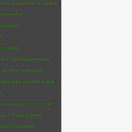
 como economizar na compra
 Economizar
essenciais
de
imentação
cios e Como Implementar
Sacrificar Qualidade
saber para escolher a ideal
s
es dicas para economizar
ado e O Que Esperar
 para Economizar