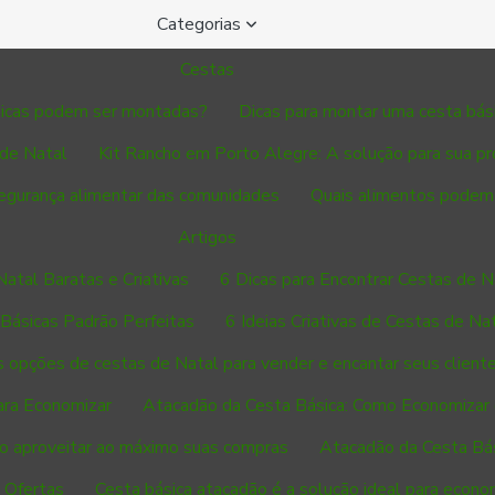
Categorias
Cestas
sicas podem ser montadas?
Dicas para montar uma cesta bás
de Natal
Kit Rancho em Porto Alegre: A solução para sua pr
segurança alimentar das comunidades
Quais alimentos podem 
Artigos
Natal Baratas e Criativas
6 Dicas para Encontrar Cestas de N
 Básicas Padrão Perfeitas
6 Ideias Criativas de Cestas de N
 opções de cestas de Natal para vender e encantar seus cliente
ara Economizar
Atacadão da Cesta Básica: Como Economizar
o aproveitar ao máximo suas compras
Atacadão da Cesta Bá
 Ofertas
Cesta básica atacadão é a solução ideal para econ