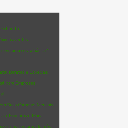
ica barata
óxima aventura
ir em uma cesta básica?
atal Baratas e Especiais
atal para Empresas
s!
 em Suas Compras Mensais
sica: Economize Mais
omizar nas compras do mês