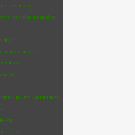
dade e Economia
ontrar as melhores opções
arinho
aços profissionais
boradores
s festas
r
ntar a Sua Sem Gastar Muito
ar
de Ano
Sugestões