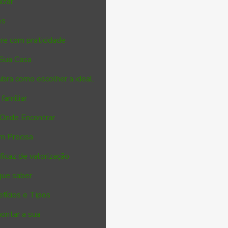
izar
es
re com praticidade
 Sua Casa
ubra como escolher a ideal.
familiar
 Onde Encontrar
m Precisa
icaz de valorização
que saber
efícios e Tipos
montar a sua