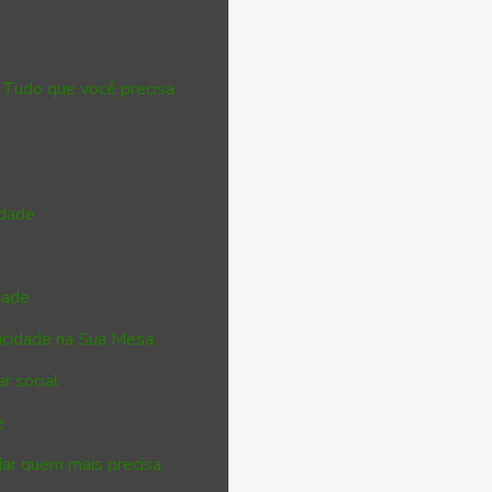
 Tudo que você precisa
idade
dade
ticidade na Sua Mesa
r social
e
dar quem mais precisa