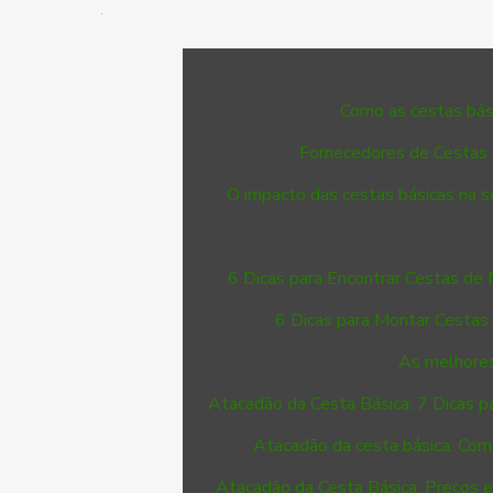
Como as cestas bá
Fornecedores de Cestas 
O impacto das cestas básicas na 
6 Dicas para Encontrar Cestas de 
6 Dicas para Montar Cestas
As melhores
Atacadão da Cesta Básica: 7 Dicas p
Atacadão da cesta básica: Com
Atacadão da Cesta Básica: Preços e