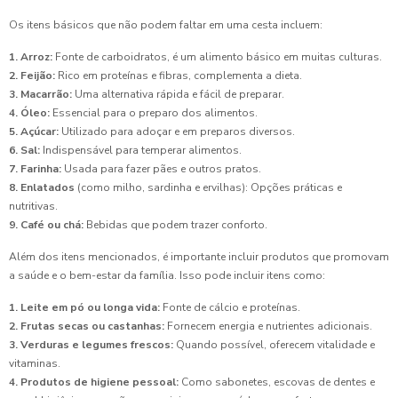
Os itens básicos que não podem faltar em uma cesta incluem:
1. Arroz:
Fonte de carboidratos, é um alimento básico em muitas culturas.
2. Feijão:
Rico em proteínas e fibras, complementa a dieta.
3. Macarrão:
Uma alternativa rápida e fácil de preparar.
4. Óleo:
Essencial para o preparo dos alimentos.
5. Açúcar:
Utilizado para adoçar e em preparos diversos.
6. Sal:
Indispensável para temperar alimentos.
7. Farinha:
Usada para fazer pães e outros pratos.
8. Enlatados
(como milho, sardinha e ervilhas): Opções práticas e
nutritivas.
9. Café ou chá:
Bebidas que podem trazer conforto.
Além dos itens mencionados, é importante incluir produtos que promovam
a saúde e o bem-estar da família. Isso pode incluir itens como:
1. Leite em pó ou longa vida:
Fonte de cálcio e proteínas.
2. Frutas secas ou castanhas:
Fornecem energia e nutrientes adicionais.
3. Verduras e legumes frescos:
Quando possível, oferecem vitalidade e
vitaminas.
4. Produtos de higiene pessoal:
Como sabonetes, escovas de dentes e