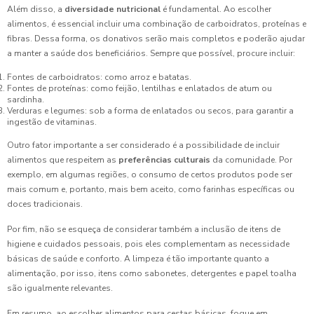
Além disso, a
diversidade nutricional
é fundamental. Ao escolher
alimentos, é essencial incluir uma combinação de carboidratos, proteínas e
fibras. Dessa forma, os donativos serão mais completos e poderão ajudar
a manter a saúde dos beneficiários. Sempre que possível, procure incluir:
Fontes de carboidratos: como arroz e batatas.
Fontes de proteínas: como feijão, lentilhas e enlatados de atum ou
sardinha.
Verduras e legumes: sob a forma de enlatados ou secos, para garantir a
ingestão de vitaminas.
Outro fator importante a ser considerado é a possibilidade de incluir
alimentos que respeitem as
preferências culturais
da comunidade. Por
exemplo, em algumas regiões, o consumo de certos produtos pode ser
mais comum e, portanto, mais bem aceito, como farinhas específicas ou
doces tradicionais.
Por fim, não se esqueça de considerar também a inclusão de itens de
higiene e cuidados pessoais, pois eles complementam as necessidade
básicas de saúde e conforto. A limpeza é tão importante quanto a
alimentação, por isso, itens como sabonetes, detergentes e papel toalha
são igualmente relevantes.
Em resumo, ao escolher alimentos para cestas básicas, foque em