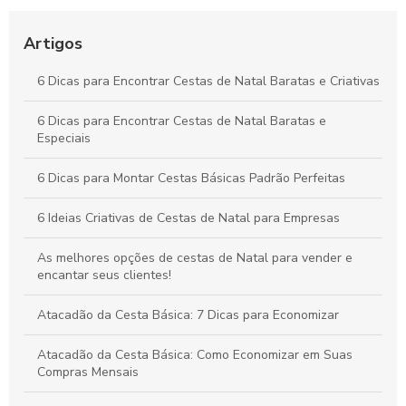
Festas
Artigos
Como Comprar Cestas Básicas Online com Segurança e
Economia
6 Dicas para Encontrar Cestas de Natal Baratas e Criativas
Cestas básicas SP como escolha ideal para a sua
alimentação
6 Dicas para Encontrar Cestas de Natal Baratas e
Especiais
6 Dicas para Montar Cestas Básicas Padrão Perfeitas
6 Ideias Criativas de Cestas de Natal para Empresas
As melhores opções de cestas de Natal para vender e
encantar seus clientes!
Atacadão da Cesta Básica: 7 Dicas para Economizar
Atacadão da Cesta Básica: Como Economizar em Suas
Compras Mensais