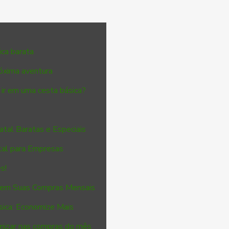
ica barata
óxima aventura
ir em uma cesta básica?
atal Baratas e Especiais
atal para Empresas
s!
 em Suas Compras Mensais
sica: Economize Mais
omizar nas compras do mês