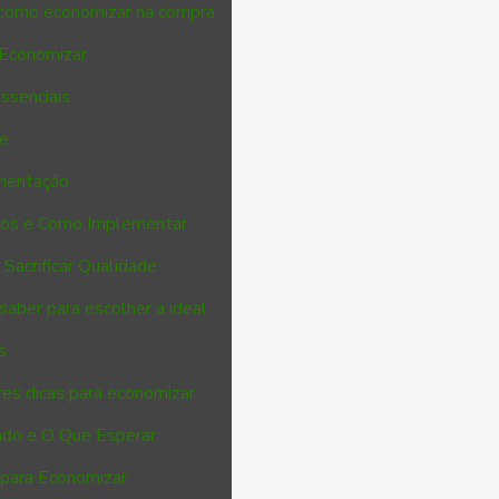
 como economizar na compra
 Economizar
essenciais
de
imentação
cios e Como Implementar
Sacrificar Qualidade
saber para escolher a ideal
s
es dicas para economizar
ado e O Que Esperar
 para Economizar