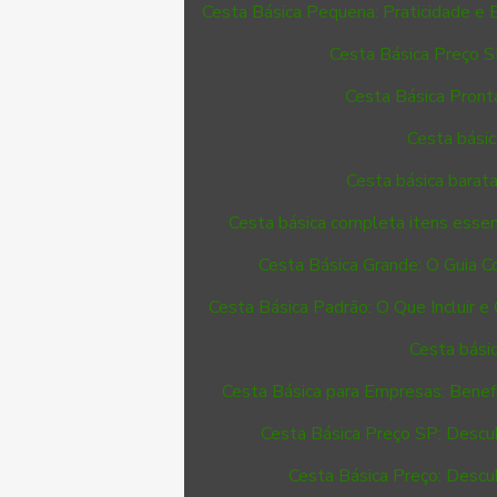
Cesta Básica Pequena: Praticidade e
Cesta Básica Preço S
Cesta Básica Pront
Cesta básic
Cesta básica barat
Cesta básica completa itens essen
Cesta Básica Grande: O Guia C
Cesta Básica Padrão: O Que Incluir 
Cesta básic
Cesta Básica para Empresas: Benef
Cesta Básica Preço SP: Descu
Cesta Básica Preço: Descu