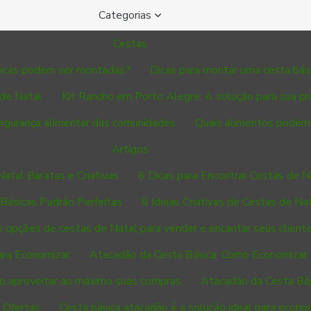
Categorias
Cestas
sicas podem ser montadas?
Dicas para montar uma cesta bás
de Natal
Kit Rancho em Porto Alegre: A solução para sua pr
segurança alimentar das comunidades
Quais alimentos podem 
Artigos
Natal Baratas e Criativas
6 Dicas para Encontrar Cestas de N
 Básicas Padrão Perfeitas
6 Ideias Criativas de Cestas de N
 opções de cestas de Natal para vender e encantar seus cliente
ara Economizar
Atacadão da Cesta Básica: Como Economizar
o aproveitar ao máximo suas compras
Atacadão da Cesta Bá
 Ofertas
Cesta básica atacadão é a solução ideal para econ