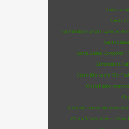
Cesta bási
Cesta bá
Cesta básica barata: como econo
Cesta básica
Cesta Básica Completa P
Cesta básica Cur
Cesta Básica em São Pau
Cesta básica empresa
Ces
Cesta básica mensal como solu
Cesta Básica Mensal: Como 