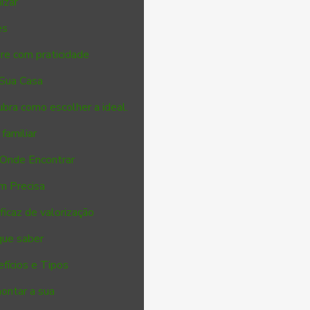
izar
es
re com praticidade
 Sua Casa
ubra como escolher a ideal.
familiar
 Onde Encontrar
m Precisa
icaz de valorização
que saber
efícios e Tipos
montar a sua