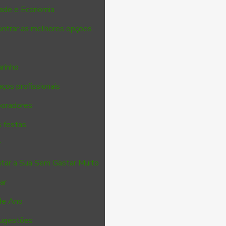
dade e Economia
ontrar as melhores opções
arinho
aços profissionais
boradores
s festas
r
ntar a Sua Sem Gastar Muito
ar
de Ano
Sugestões