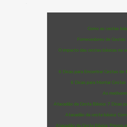
Como as cestas bá
Fornecedores de Cestas 
O impacto das cestas básicas na 
6 Dicas para Encontrar Cestas de 
6 Dicas para Montar Cestas
As melhores
Atacadão da Cesta Básica: 7 Dicas p
Atacadão da cesta básica: Com
Atacadão da Cesta Básica: Preços e