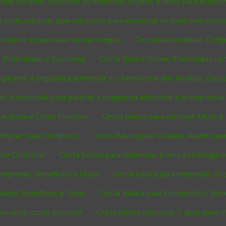
onde comprar: descubra os melhores lugares e dicas para econom
a onde comprar: guia completo para encontrar as melhores opçõ
scolher e economizar na sua compra
Cesta básica online: Comp
: Praticidade e Economia
Cesta Básica Online: Praticidade na
 garantir a segurança alimentar e o bem-estar das famílias. Desc
o é essencial para garantir a segurança alimentar e o bem-estar 
ue Inclui e Como Funciona
Cesta básica para comprar: Dicas e
comprar: Guia Completo
Cesta Básica para Doação: Ajude Que
mo Contribuir
Cesta básica para empresas é uma estratégia ef
Empresas: Benefícios e Dicas
Cesta básica para empresas: O 
ários: Benefícios e Dicas
Cesta Básica para Funcionários: Ben
cionários: como escolher
Cesta básica pequena: 7 dicas para 