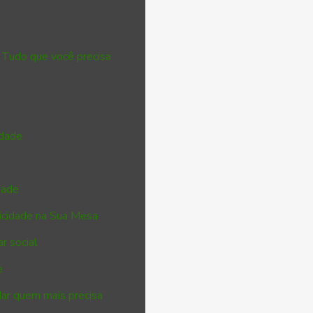
 Tudo que você precisa
idade
dade
ticidade na Sua Mesa
r social
e
dar quem mais precisa