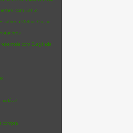
sentear com Estilo
Escolher a Melhor Opção
aboradores
Presenteie com Elegância
sa
 saudável
ua compra