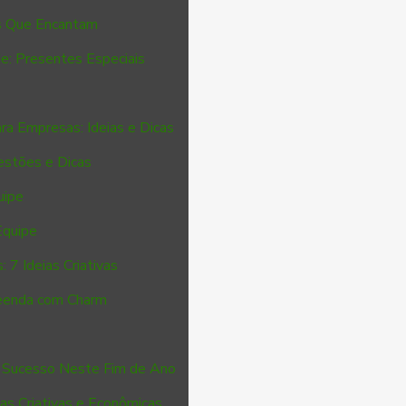
es Que Encantam
e: Presentes Especiais
ra Empresas: Ideias e Dicas
estões e Dicas
uipe
Equipe
 7 Ideias Criativas
reenda com Charm
a Sucesso Neste Fim de Ano
ias Criativas e Econômicas