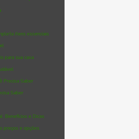
a
mpleta itens essenciais
el
is para sua casa
audável
ê Precisa Saber
ecisa Saber
: Benefícios e Dicas
s preços e opções