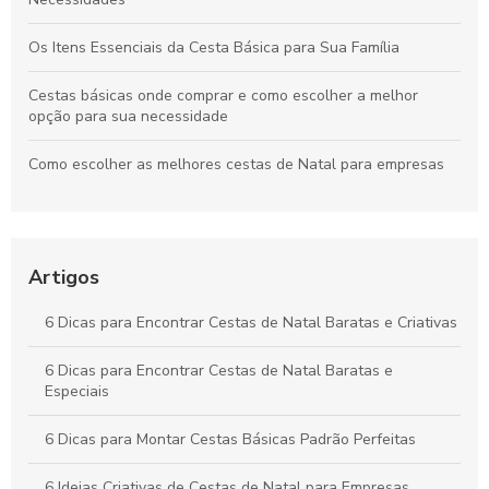
Os Itens Essenciais da Cesta Básica para Sua Família
Cestas básicas onde comprar e como escolher a melhor
opção para sua necessidade
Como escolher as melhores cestas de Natal para empresas
Como Escolher a Melhor Cesta Básica Natalina para suas
Festas
Artigos
Como Comprar Cestas Básicas Online com Segurança e
Economia
6 Dicas para Encontrar Cestas de Natal Baratas e Criativas
Cestas básicas SP como escolha ideal para a sua
alimentação
6 Dicas para Encontrar Cestas de Natal Baratas e
Especiais
6 Dicas para Montar Cestas Básicas Padrão Perfeitas
6 Ideias Criativas de Cestas de Natal para Empresas