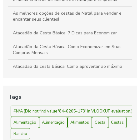
As melhores opções de cestas de Natal para vender e
encantar seus clientes!
Atacadão da Cesta Básica: 7 Dicas para Economizar
Atacadão da Cesta Básica: Como Economizar em Suas
Compras Mensais
Atacadão da cesta básica: Como aproveitar ao máximo
suas compras
Atacadão da Cesta Básica: Economize Mais
Tags
Atacadão da Cesta Básica: Preços e Ofertas
#N/A (Did not find value '84-6205-173' in VLOOKUP evaluation.)
Cesta básica atacadão é a solução ideal para economizar
nas compras do mês
Alimentação
Alimentação
Alimentos
Cesta
Cestas
Cesta básica atacadão: como economizar e garantir
Rancho
qualidade na sua compra