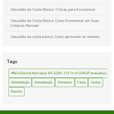
Atacadão da Cesta Básica: 7 Dicas para Economizar
Atacadão da Cesta Básica: Como Economizar em Suas
Compras Mensais
Atacadão da cesta básica: Como aproveitar ao máximo
suas compras
Atacadão da Cesta Básica: Economize Mais
Tags
Atacadão da Cesta Básica: Preços e Ofertas
#N/A (Did not find value '84-6205-173' in VLOOKUP evaluation.)
Cesta básica atacadão é a solução ideal para economizar
nas compras do mês
Alimentação
Alimentação
Alimentos
Cesta
Cestas
Cesta básica atacadão: como economizar e garantir
Rancho
qualidade na sua compra
Cesta básica atacadão: como economizar na compra e
garantir qualidade