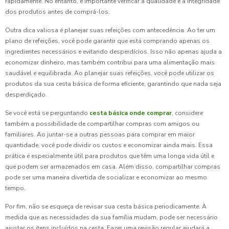
rapidamente. No entanto, é importante verificar a qualidade e a integridade
dos produtos antes de comprá-los.
Outra dica valiosa é planejar suas refeições com antecedência. Ao ter um
plano de refeições, você pode garantir que está comprando apenas os
ingredientes necessários e evitando desperdícios. Isso não apenas ajuda a
economizar dinheiro, mas também contribui para uma alimentação mais
saudável e equilibrada. Ao planejar suas refeições, você pode utilizar os
produtos da sua cesta básica de forma eficiente, garantindo que nada seja
desperdiçado.
Se você está se perguntando
cesta básica onde comprar
, considere
também a possibilidade de compartilhar compras com amigos ou
familiares. Ao juntar-se a outras pessoas para comprar em maior
quantidade, você pode dividir os custos e economizar ainda mais. Essa
prática é especialmente útil para produtos que têm uma longa vida útil e
que podem ser armazenados em casa. Além disso, compartilhar compras
pode ser uma maneira divertida de socializar e economizar ao mesmo
tempo.
Por fim, não se esqueça de revisar sua cesta básica periodicamente. À
medida que as necessidades da sua família mudam, pode ser necessário
ajustar os itens incluídos na cesta. Fazer uma revisão regular ajudará a