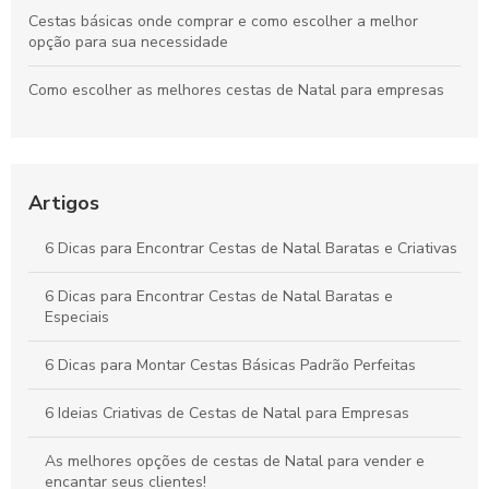
Cestas básicas onde comprar e como escolher a melhor
opção para sua necessidade
Como escolher as melhores cestas de Natal para empresas
Como Escolher a Melhor Cesta Básica Natalina para suas
Festas
Artigos
Como Comprar Cestas Básicas Online com Segurança e
Economia
6 Dicas para Encontrar Cestas de Natal Baratas e Criativas
Cestas básicas SP como escolha ideal para a sua
alimentação
6 Dicas para Encontrar Cestas de Natal Baratas e
Especiais
6 Dicas para Montar Cestas Básicas Padrão Perfeitas
6 Ideias Criativas de Cestas de Natal para Empresas
As melhores opções de cestas de Natal para vender e
encantar seus clientes!