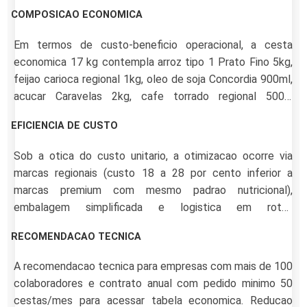
curadoria de marcas regionais de qualidade comprovada e
COMPOSICAO ECONOMICA
logistica otimizada, alcancando reducao de 22 a 35 por
cento sobre cesta padrao mantendo carater indenizatorio
Em termos de custo-beneficio operacional, a cesta
integral.
economica 17 kg contempla arroz tipo 1 Prato Fino 5kg,
feijao carioca regional 1kg, oleo de soja Concordia 900ml,
acucar Caravelas 2kg, cafe torrado regional 500g,
macarrao espaguete Adria 500g, farinha de trigo Sol 1kg,
EFICIENCIA DE CUSTO
sal Lebre 1kg, sardinha em conserva 88 125g, extrato de
tomate Salsaretti 340g, biscoito cream cracker 400g,
Sob a otica do custo unitario, a otimizacao ocorre via
fuba Quaker 500g e farinha de mandioca 500g.
marcas regionais (custo 18 a 28 por cento inferior a
Embalagem caixa de papelao kraft.
marcas premium com mesmo padrao nutricional),
embalagem simplificada e logistica em rotas
consolidadas. A reducao nao impacta o carater
RECOMENDACAO TECNICA
indenizatorio (Lei 10.243/2001) nem a deducao PAT 4 por
cento IRPJ.
A recomendacao tecnica para empresas com mais de 100
colaboradores e contrato anual com pedido minimo 50
cestas/mes para acessar tabela economica. Reducao