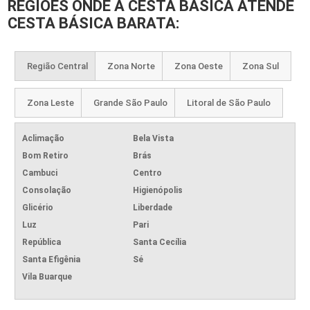
REGIÕES ONDE A CESTA BÁSICA ATENDE
CESTA BÁSICA BARATA:
Região Central
Zona Norte
Zona Oeste
Zona Sul
Zona Leste
Grande São Paulo
Litoral de São Paulo
Aclimação
Bela Vista
Bom Retiro
Brás
Cambuci
Centro
Consolação
Higienópolis
Glicério
Liberdade
Luz
Pari
República
Santa Cecília
Santa Efigênia
Sé
Vila Buarque