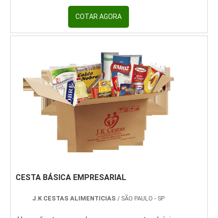
Recebendo uma cotação no portal Soluções
Industriais e descobrindo a maior referência no
COTAR AGORA
mercado em seu próprio segmento.É
importante lembrar que o produto deve
sempre ser adquirido com empresas
especializadas no segmento. Esse tipo de
cuidado é fundamental para ali...
CESTA BÁSICA EMPRESARIAL
J.K CESTAS ALIMENTICIAS
/ SÃO PAULO - SP