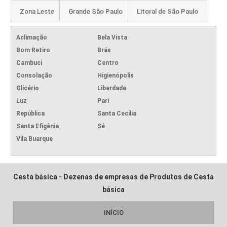
Zona Leste
Grande São Paulo
Litoral de São Paulo
Aclimação
Bela Vista
Bom Retiro
Brás
Cambuci
Centro
Consolação
Higienópolis
Glicério
Liberdade
Luz
Pari
República
Santa Cecília
Santa Efigênia
Sé
Vila Buarque
Cesta básica - Dezenas de empresas de Produtos de Cesta
básica
INÍCIO