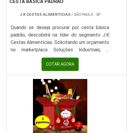
CESTA BÁSICA PADRÃO
J.K CESTAS ALIMENTICIAS
/ SÃO PAULO - SP
Quando se deseja procurar por cesta básica
padrão, descobrirá na líder do segmento J.K
Cestas Alimentícias. Solicitando um orçamento
no marketplace Soluções Industriais, é
possível encontrar detalhes sobre essa líder
do segmento.Quando o interesse é por cesta
COTAR AGORA
básica padrão, na J.K Cestas Alimentícias é
possível conquistar precisão, com soluções
em benefícios de alimentação no mais alto
padrão de qualidade de produtos.MAIS
DETALHES SOBRE A CESTA BÁSICA
PADRÃOHá muitas maneiras eficientes de
demonstrar competência e excelência em uma
área de atuação. A J.K Cestas Alimentícias
canaliza seus esforços em proporcionar para