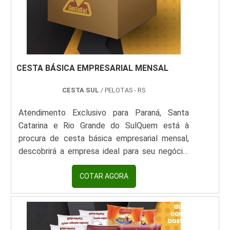
CESTA BÁSICA EMPRESARIAL MENSAL
CESTA SUL
/ PELOTAS - RS
Atendimento Exclusivo para Paraná, Santa
Catarina e Rio Grande do SulQuem está à
procura de cesta básica empresarial mensal,
descobrirá a empresa ideal para seu negócio.
Elaborando uma cotação por meio da
plataforma e achando a líder em
COTAR AGORA
qualidade.DIFERENCIAIS DE CESTA BÁSICA
EMPRESARIAL MENSALSe alguém busca por
cesta básica empresarial mensal com uma
empresa atenciosa, consegue encontrar o site