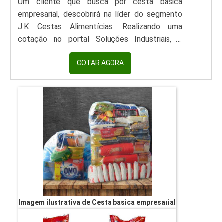
Um cliente que busca por cesta básica
empresarial, descobrirá na líder do segmento
J.K Cestas Alimentícias. Realizando uma
cotação no portal Soluções Industriais, é
possível conhecer detalhes tanto sobre a
companhia quanto sobre o catálogo de
COTAR AGORA
opções.É importante lembrar que o produto
deve sempre ser adquirido com empresas
especializadas no segmento. Esse tipo de
cuidado é fundamental para alimentos e itens
de higiene, pois evita a aquis...
Imagem ilustrativa de Cesta basica empresarial