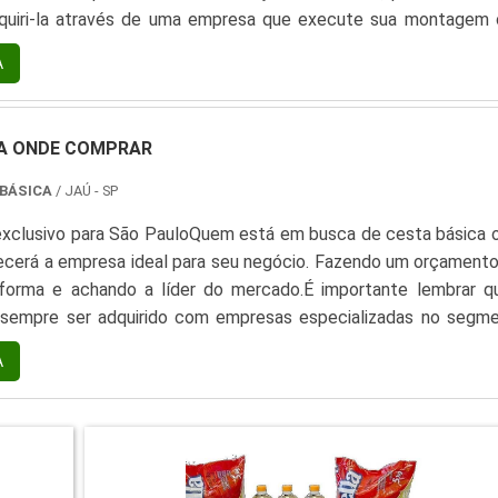
dquiri-la através de uma empresa que execute sua montagem
periência. Para encontrar uma qualificada empresa de cesta bá
A
om especificações variadas, como c...
CA ONDE COMPRAR
 BÁSICA
/ JAÚ - SP
xclusivo para São PauloQuem está em busca de cesta básica 
ecerá a empresa ideal para seu negócio. Fazendo um orçamento
forma e achando a líder do mercado.É importante lembrar q
sempre ser adquirido com empresas especializadas no segme
uidado é fundamental para alimentos e itens de higiene, pois ev
A
nsumos de baixa qualidade ou com pouca ...