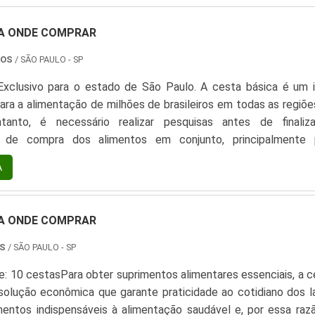
CA ONDE COMPRAR
TOS
/ SÃO PAULO - SP
xclusivo para o estado de São Paulo. A cesta básica é um 
ra a alimentação de milhões de brasileiros em todas as regiõe
ntanto, é necessário realizar pesquisas antes de finaliz
 de compra dos alimentos em conjunto, principalmente 
distribuem a cesta para funcionários mensalmente. O importan
A
ta básica onde comprar com qualidade e ótimo custo-b...
CA ONDE COMPRAR
OS
/ SÃO PAULO - SP
: 10 cestasPara obter suprimentos alimentares essenciais, a c
solução econômica que garante praticidade ao cotidiano dos la
mentos indispensáveis à alimentação saudável e, por essa razã