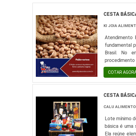
CESTA BÁSI
KI JOIA ALIMEN
Atendimento E
fundamental pa
Brasil. No e
procedimento
empresas que 
COTAR AGOR
adquirir a ces
CESTA BÁSI
CALU ALIMENT
Lote mínimo de
básica é uma 
Ela reúne ele