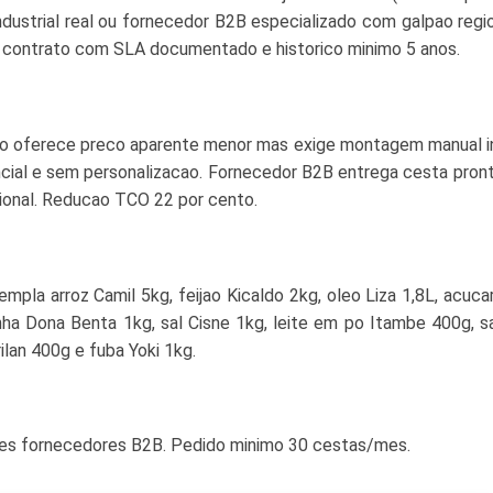
industrial real ou fornecedor B2B especializado com galpao regio
da, contrato com SLA documentado e historico minimo 5 anos.
ejo oferece preco aparente menor mas exige montagem manual i
ncial e sem personalizacao. Fornecedor B2B entrega cesta pro
cional. Reducao TCO 22 por cento.
mpla arroz Camil 5kg, feijao Kicaldo 2kg, oleo Liza 1,8L, acuca
inha Dona Benta 1kg, sal Cisne 1kg, leite em po Itambe 400g, s
lan 400g e fuba Yoki 1kg.
res fornecedores B2B. Pedido minimo 30 cestas/mes.