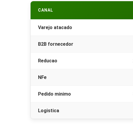
CANAL
Varejo atacado
B2B fornecedor
Reducao
NFe
Pedido minimo
Logistica
Cesta básica onde comprar