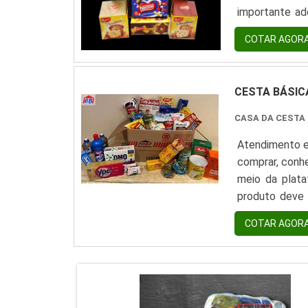
importante a
qualidade e ex
COTAR AGOR
onde comprar c
CESTA BÁSI
CASA DA CESTA
Atendimento e
comprar, conh
meio da plata
produto deve 
Esse tipo de c
COTAR AGOR
aquisição de i