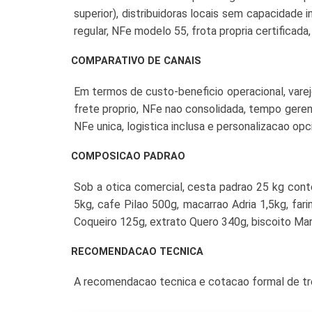
superior), distribuidoras locais sem capacidade 
regular, NFe modelo 55, frota propria certifica
COMPARATIVO DE CANAIS
Em termos de custo-beneficio operacional, var
frete proprio, NFe nao consolidada, tempo gere
NFe unica, logistica inclusa e personalizacao op
COMPOSICAO PADRAO
Sob a otica comercial, cesta padrao 25 kg conte
5kg, cafe Pilao 500g, macarrao Adria 1,5kg, far
Coqueiro 125g, extrato Quero 340g, biscoito Mari
RECOMENDACAO TECNICA
A recomendacao tecnica e cotacao formal de t