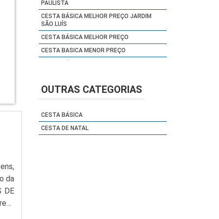
PAULISTA
CESTA BÁSICA MELHOR PREÇO JARDIM
SÃO LUÍS
CESTA BÁSICA MELHOR PREÇO
CESTA BASICA MENOR PREÇO
CESTA BÁSICA MENSAL
CESTA BÁSICA ONDE COMPRAR
BRASILÂNDIA
OUTRAS CATEGORIAS
CESTA BÁSICA ONDE COMPRAR CIDADE
ADEMAR
CESTA BÁSICA
CESTA BÁSICA ONDE COMPRAR GRAJAÚ
CESTA DE NATAL
CESTA BÁSICA ONDE COMPRAR ITAIM
PAULISTA
CESTA BÁSICA ONDE COMPRAR JARDIM
ÂNGELA
ens,
CESTA BÁSICA ONDE COMPRAR SACOMÃ
o da
CESTA BÁSICA ONDE COMPRAR
S DE
SAPOPEMBA
esa
CESTA BÁSICA ONDE COMPRAR SP
resa