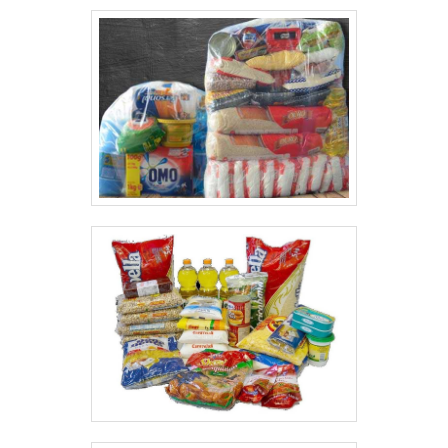
itens e excelente custo-benefício, pontos
importantes que ficam de fora no
planejamento de empresas que visam apenas o
lucro, deixando a desejar nos outros fatores.Há
muitas maneiras eficientes de demonstrar
competência e excelência em sua área de
atuação. Por que a Cesta Sul é líder quando
buscar por comprar cesta básica no atacado
para revender:Comprometida com os
serviços; Responsável;Altamente
qualificada;Atenciosa;Pontual nas
entregas.MAIS INFORMAÇÕES
INTERESSANTES SOBRE A ORGANIZAÇÃONa
Cesta Sul é possível encontrar a solução para
quem busca comprar cesta básica no atacado
para revender. Os clientes encontram itens
como cesta básica de higiene e limpeza e