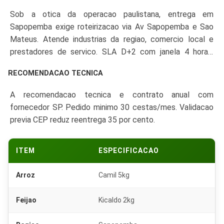
125g, extrato Quero 340g, biscoito Marilan cream cracker
Sob a otica da operacao paulistana, entrega em
400g e fuba Yoki 1kg.
Sapopemba exige roteirizacao via Av Sapopemba e Sao
Mateus. Atende industrias da regiao, comercio local e
prestadores de servico. SLA D+2 com janela 4 horas,
comprovante digital e seguro RCF-DC.
RECOMENDACAO TECNICA
A recomendacao tecnica e contrato anual com
fornecedor SP. Pedido minimo 30 cestas/mes. Validacao
previa CEP reduz reentrega 35 por cento.
ITEM
ESPECIFICACAO
Arroz
Camil 5kg
Feijao
Kicaldo 2kg