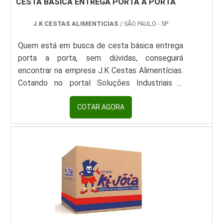
CESTA BÁSICA ENTREGA PORTA A PORTA
J.K CESTAS ALIMENTICIAS
/ SÃO PAULO - SP
Quem está em busca de cesta básica entrega
porta a porta, sem dúvidas, conseguirá
encontrar na empresa J.K Cestas Alimentícias.
Cotando no portal Soluções Industriais e
encontrando a líder do segmento.Quando o
tema é cesta básica de alimentos entrega
COTAR AGORA
porta a porta, com os melhores profissionais da
J.K Cestas Alimentícias encontrará ótima
qualidade com soluções em benefícios de
alimentação no mais alto padrão de qualidade
de produtos.DIFERENCIAIS IMPORTANTES DE
CESTA BÁSICA ENTREGA PORTA A PORTAHá
muitas maneiras eficientes de demonstrar
competência e excelência em sua área de
atuação. A J.K Cestas Alimentícias objetiva sua