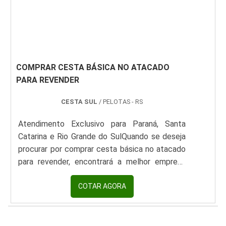
compõem a cesta tem que ser avaliada e
garantida, para total satisfação do gratifi.
COMPRAR CESTA BÁSICA NO ATACADO
PARA REVENDER
CESTA SUL
/ PELOTAS - RS
Atendimento Exclusivo para Paraná, Santa
Catarina e Rio Grande do SulQuando se deseja
procurar por comprar cesta básica no atacado
para revender, encontrará a melhor empresa
que é altamente qualificada. Elaborando um
orçamento detalhado por meio da plataforma
COTAR AGORA
de divulgação das indústrias e achando a maior
referência no mercado em seu próprio
Fornecedor de cesta básica Sapopemba
segmento.É importante lembrar que o produto