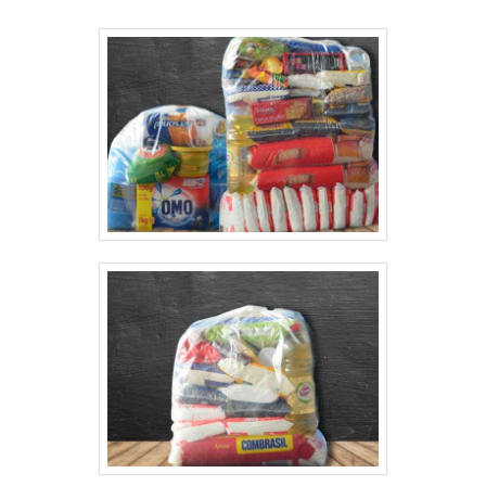
deve sempre ser adquirido com empresas
especializadas no segmento. Esse tipo de
cuidado é fundamental para alimentos e itens
de higiene, pois evita a aquisição de insumos de
baixa qualidade ou com pouca variedade,
contribuindo para a satisfação do
consumidor.MAIS SOBRE COMPRAR CESTA
BÁSICA NO ATACADO PARA REVENDERQuem
quer comprar cesta básica no atacado para
revender em uma empresa altamente
qualificada, encontra na Cesta Sul. A empresa
trabalha com cesta básica de higiene e limpeza
e cesta básica solidária, oferecendo o que há
de melhor no mercado para cada cliente.Sem
trocar o foco em comprar cesta básica no
atacado para revender, mais do que visar
apenas lucratividade, deve oferecer produtos
e serviços que tenham ótima qualidade dos