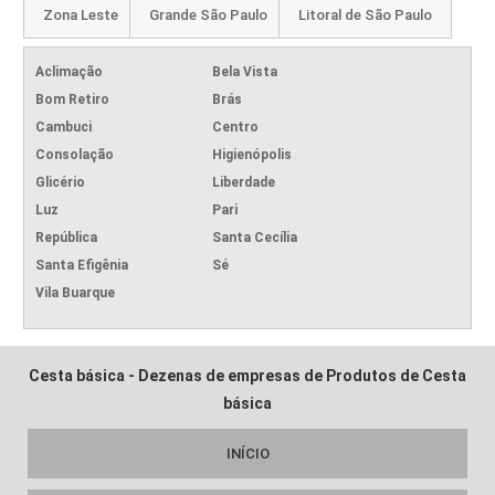
Zona Leste
Grande São Paulo
Litoral de São Paulo
Aclimação
Bela Vista
Bom Retiro
Brás
Cambuci
Centro
Consolação
Higienópolis
Glicério
Liberdade
Luz
Pari
República
Santa Cecília
Santa Efigênia
Sé
Vila Buarque
Cesta básica - Dezenas de empresas de Produtos de Cesta
básica
INÍCIO