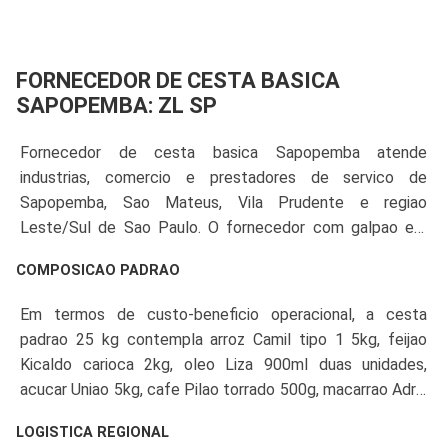
FORNECEDOR DE CESTA BASICA
SAPOPEMBA: ZL SP
Fornecedor de cesta basica Sapopemba atende
industrias, comercio e prestadores de servico de
Sapopemba, Sao Mateus, Vila Prudente e regiao
Leste/Sul de Sao Paulo. O fornecedor com galpao em
SP-Capital opera SLA D+2 com frota propria, IE-SP
COMPOSICAO PADRAO
regular, NFe modelo 55 e atendimento as empresas locais
com colaboradores residentes na regiao com mais de 280
Em termos de custo-beneficio operacional, a cesta
mil habitantes.
padrao 25 kg contempla arroz Camil tipo 1 5kg, feijao
Kicaldo carioca 2kg, oleo Liza 900ml duas unidades,
acucar Uniao 5kg, cafe Pilao torrado 500g, macarrao Adria
espaguete 500g tres pacotes, farinha Dona Benta 1kg,
LOGISTICA REGIONAL
sal Cisne 1kg, leite em po Itambe 400g, sardinha Coqueiro