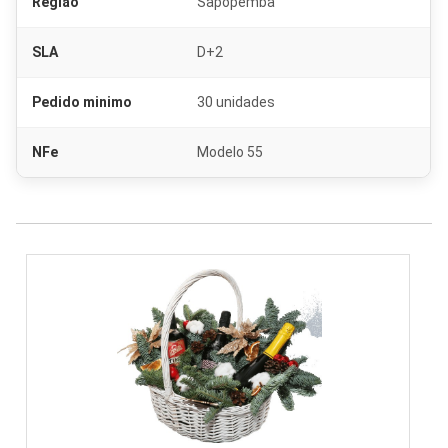
Regiao
Sapopemba
SLA
D+2
Pedido minimo
30 unidades
NFe
Modelo 55
Fornecedor de cesta básica Sapopemba