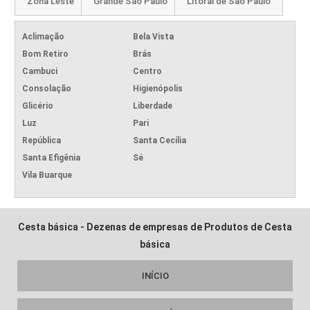
Zona Leste
Grande São Paulo
Litoral de São Paulo
Aclimação
Bela Vista
Bom Retiro
Brás
Cambuci
Centro
Consolação
Higienópolis
Glicério
Liberdade
Luz
Pari
República
Santa Cecília
Santa Efigênia
Sé
Vila Buarque
Cesta básica - Dezenas de empresas de Produtos de Cesta
básica
INÍCIO