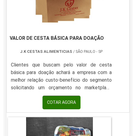
VALOR DE CESTA BÁSICA PARA DOAÇÃO
J.K CESTAS ALIMENTICIAS
/ SÃO PAULO - SP
Clientes que buscam pelo valor de cesta
básica para doação achará a empresa com a
melhor relação custo-benefício do segmento
solicitando um orçamento no marketplace
Soluções Industriais e encontrando as maiores
referências do mercado.É importante lembrar
COTAR AGORA
que o produto deve sempre ser adquirido com
empresas especializadas no segmento. Esse
tipo de cuidado é fundamental para alimentos
e itens de higiene, pois evita a aquisição de