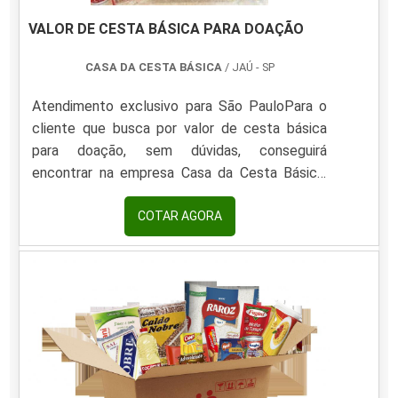
VALOR DE CESTA BÁSICA PARA DOAÇÃO
CASA DA CESTA BÁSICA
/ JAÚ - SP
Atendimento exclusivo para São PauloPara o
cliente que busca por valor de cesta básica
para doação, sem dúvidas, conseguirá
encontrar na empresa Casa da Cesta Básica.
Fazendo um orçamento por meio da
plataforma e achando a líder do mercado.MAIS
COTAR AGORA
SOBRE VALOR DE CESTA BÁSICA PARA
DOAÇÃOQuem quer encontrar cesta básica
para doação em uma empresa altamente
qualificada, encontra o site da Casa da Cesta
Básica. Uma empresa com alto know-how em...