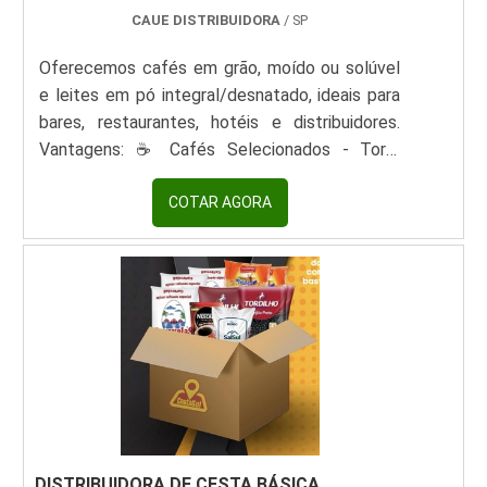
prezam por produtos e serviços que tenham
CAUE DISTRIBUIDORA
/ SP
ótima qualidade e excelente custo-benefício,
Oferecemos cafés em grão, moído ou solúvel
detalhes que passam despercebidos e podem
e leites em pó integral/desnatado, ideais para
gerar prejuízo futuros para os clientes.Quem
bares, restaurantes, hotéis e distribuidores.
está a procura de cesta básica empresarial em
Vantagens: ☕ Cafés Selecionados - Torra
uma empresa responsável, acha o site da J.K
uniforme (clara/média/escura) e embalagens a
Cestas Alimentícias. É possível encontrar
vácuo 🥛 Leite em Pó Premium - Solubilidade
COTAR AGORA
cestas básicas e cestas de natal com alta
instantânea e enriquecido com vitaminas 📦
variedade, focando em tecnologia e
Embalagens Profissionais - Pacotes de 1kg,
desenvolvimento no que gera resultado ao
5kg, 25kg ou granel ✅ Certificações -
cliente.Existem muitas formas diferentes de
INMETRO, MAPA e análises de qualidade
demonstrar conhecimento e autoridade em
Aplicações: Máquinas automáticas Kits para
uma área de atuação. Para provar a sua
cafeterias Produção de doces e panificação
eficiência no mercado de cesta básica
Diferenciais: Logística ágil para todo Brasil
empresarial, a J.K Cestas Alimentícias se
Opções personalizadas (blends exclusivos)
destaca por ser:Comprometida com os
serviços; Responsável;Altamente
qualificada;Inovadora; Segura. GARANTIA DE
DISTRIBUIDORA DE CESTA BÁSICA