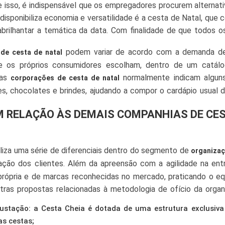
 isso, é indispensável que os empregadores procurem alternat
isponibiliza economia e versatilidade é a cesta de Natal, que
brilhantar a temática da data. Com finalidade de que todos o
ência, é considerável ter com fornecedores especializad
podem variar de acordo com a demanda d
de cesta de natal
eja desempenhado através
.
companhias de cesta de natal
e os próprios consumidores escolham, dentro de um catálo
 as
normalmente indicam alguns
corporações de cesta de natal
s, chocolates e brindes, ajudando a compor o cardápio usual 
EM RELAÇÃO ÀS DEMAIS COMPANHIAS DE CE
liza uma série de diferenciais dentro do segmento de
organizaç
ação dos clientes. Além da apreensão com a agilidade na entr
ópria e de marcas reconhecidas no mercado, praticando o equi
utras propostas relacionadas à metodologia de ofício da orga
stação: a Cesta Cheia é dotada de uma estrutura exclusiv
as cestas;