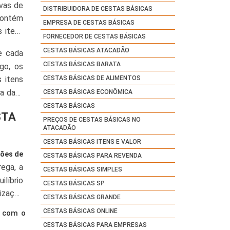
ivas de
DISTRIBUIDORA DE CESTAS BÁSICAS
 contém
EMPRESA DE CESTAS BÁSICAS
s itens
FORNECEDOR DE CESTAS BÁSICAS
os nos
CESTAS BÁSICAS ATACADÃO
e cada
CESTAS BÁSICAS BARATA
go, os
 itens
CESTAS BÁSICAS DE ALIMENTOS
da data
CESTAS BÁSICAS ECONÔMICA
CESTAS BÁSICAS
STA
PREÇOS DE CESTAS BÁSICAS NO
ATACADÃO
CESTAS BÁSICAS ITENS E VALOR
ões de
CESTAS BÁSICAS PARA REVENDA
ega, a
CESTAS BÁSICAS SIMPLES
líbrio
CESTAS BÁSICAS SP
nização
CESTAS BÁSICAS GRANDE
CESTAS BÁSICAS ONLINE
a com o
CESTAS BÁSICAS PARA EMPRESAS