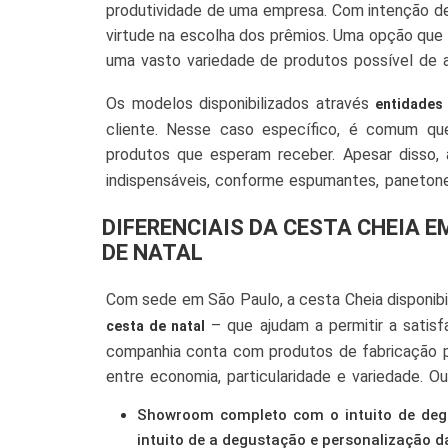
produtividade de uma empresa. Com intenção de
virtude na escolha dos prêmios. Uma opção que d
uma vasto variedade de produtos possível de a
contidos na embalagem sejam de boa proced
Os modelos disponibilizados através
entidades 
respectivos segmentos, conforme o trabalho s
cliente. Nesse caso específico, é comum qu
produtos que esperam receber. Apesar disso,
indispensáveis, conforme espumantes, panetone
festiva.
DIFERENCIAIS DA CESTA CHEIA 
DE NATAL
Com sede em São Paulo, a cesta Cheia disponibi
– que ajudam a permitir a satisf
cesta de natal
companhia conta com produtos de fabricação pr
entre economia, particularidade e variedade. O
incluem:
Showroom completo com o intuito de degu
intuito de a degustação e personalização d