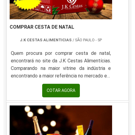
COMPRAR CESTA DE NATAL
J.K CESTAS ALIMENTICIAS
/ SÃO PAULO - SP
Quem procura por comprar cesta de natal,
encontrará no site da J.K Cestas Alimentícias.
Comparando na maior vitrine da indústria e
encontrando a maior referência no mercado em
seu próprio segmento.UM POUCO MAIS
SOBRE COMPRAR CESTA DE NATALQuem
COTAR AGORA
está a procura de comprar cesta de natal em
uma empresa inovadora, encontra o site da J.K
Cestas Alimentícias. É possível encontrar
cestas básicas e cestas de natal, visando
sempre a qualidade fin...