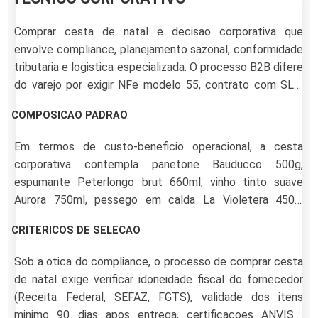
Comprar cesta de natal e decisao corporativa que
envolve compliance, planejamento sazonal, conformidade
tributaria e logistica especializada. O processo B2B difere
do varejo por exigir NFe modelo 55, contrato com SLA,
personalizacao com identidade visual e capacidade de
COMPOSICAO PADRAO
entrega centralizada ou porta a porta para volumes acima
de 50 unidades.
Em termos de custo-beneficio operacional, a cesta
corporativa contempla panetone Bauducco 500g,
espumante Peterlongo brut 660ml, vinho tinto suave
Aurora 750ml, pessego em calda La Violetera 450g,
azeite Andorinha 250ml, bombom Garoto sortido 300g,
CRITERICOS DE SELECAO
biscoito amanteigado Bauducco 400g, castanha do Para
100g, nozes 100g e suco integral de uva Aurora 1L.
Sob a otica do compliance, o processo de comprar cesta
Embalagem decorada com cartao personalizado.
de natal exige verificar idoneidade fiscal do fornecedor
(Receita Federal, SEFAZ, FGTS), validade dos itens
minimo 90 dias apos entrega, certificacoes ANVISA,