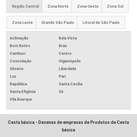
Região Central
Zona Norte
Zona Oeste
Zona Sul
Zona Leste
Grande São Paulo
Litoral de São Paulo
Aclimação
Bela Vista
Bom Retiro
Brás
Cambuci
Centro
Consolação
Higienópolis
Glicério
Liberdade
Luz
Pari
República
Santa Cecília
Santa Efigênia
Sé
Vila Buarque
Cesta básica - Dezenas de empresas de Produtos de Cesta
básica