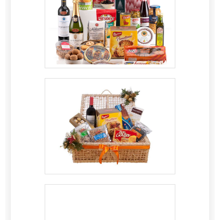
sua estratégia em criar aos parceiros uma
estrutura com: Escritório de alta qualidade
onde são realizadas as atividades; Estrutura
suficiente para atender todas as demandas;
Tecnologia de ponta. Tudo para oferecer
cesta básica com excelente custo-benefício.
Sem trocar o foco sobre cesta básica para
doação, sempre deve-se buscar uma empresa
que tenha produtos e serviços com ótima
qualidade e precisão, pequenos detalhes, mas
de grande valia para saber a procedência e
seriedade da empresa.É por esses e outros
motivos que a Casa da Cesta Básica é
inovadora quando falamos do segmento de
cestas básicas. O foco é entregar o que existe
de melhor do mercado para garantir o sucesso
dos clientes. A equipe é formada por
colaboradores eficientes que esperam seu