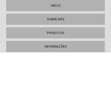
INÍCIO
SOBRE NÓS
PRODUTOS
INFORMAÇÕES
MAPA DO SITE
FAÇA PARTE
Copyright © Cesta básica. (Lei 9610 de 19/02/1998)