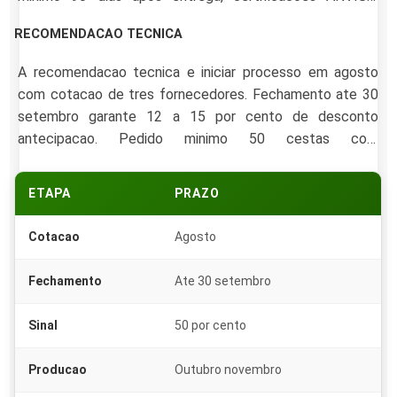
capacidade logistica nacional e historico de SLA.
RECOMENDACAO TECNICA
Reputacao em sites como Reclame Aqui e referencia
formal de outros clientes B2B sao indicadores
A recomendacao tecnica e iniciar processo em agosto
complementares.
com cotacao de tres fornecedores. Fechamento ate 30
setembro garante 12 a 15 por cento de desconto
antecipacao. Pedido minimo 50 cestas com
personalizacao.
ETAPA
PRAZO
Cotacao
Agosto
Fechamento
Ate 30 setembro
Sinal
50 por cento
Producao
Outubro novembro