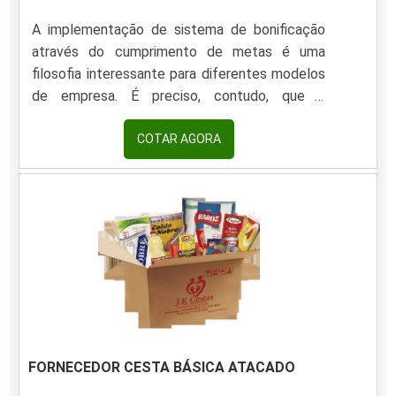
A implementação de sistema de bonificação
através do cumprimento de metas é uma
filosofia interessante para diferentes modelos
de empresa. É preciso, contudo, que a
premiação oferecida pelo desempenho
adequado das atividades esteja alinhada com a
COTAR AGORA
expectativa dos colaboradores. Sendo assim,
uma opção válida para atender a essa demanda
é baseada na entrega da cesta de Natal SP.
Nestes casos, todo o conteúdo da cesta é
personalizado com itens visados na data
comemorativa, como: Panetones; Espumante.
FORNECEDOR CESTA BÁSICA ATACADO