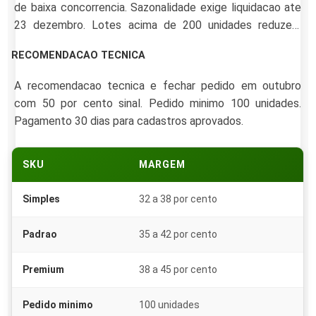
de baixa concorrencia. Sazonalidade exige liquidacao ate
23 dezembro. Lotes acima de 200 unidades reduzem
custo unitario 22 por cento. Tres SKUs distintos (simples,
RECOMENDACAO TECNICA
padrao, premium) atendem faixas distintas de poder
aquisitivo.
A recomendacao tecnica e fechar pedido em outubro
com 50 por cento sinal. Pedido minimo 100 unidades.
Pagamento 30 dias para cadastros aprovados.
SKU
MARGEM
Simples
32 a 38 por cento
Padrao
35 a 42 por cento
Premium
38 a 45 por cento
Pedido minimo
100 unidades