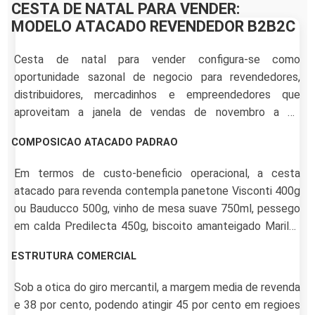
CESTA DE NATAL PARA VENDER:
MODELO ATACADO REVENDEDOR B2B2C
Cesta de natal para vender configura-se como
oportunidade sazonal de negocio para revendedores,
distribuidores, mercadinhos e empreendedores que
aproveitam a janela de vendas de novembro a 23
dezembro com margem bruta entre 32 e 45 por cento. O
COMPOSICAO ATACADO PADRAO
modelo B2B2C exige fornecedor industrial com NFe
regular, lastro permanente, tabela de revendedor
Em termos de custo-beneficio operacional, a cesta
segmentada por volume e logistica via CT-e.
atacado para revenda contempla panetone Visconti 400g
ou Bauducco 500g, vinho de mesa suave 750ml, pessego
em calda Predilecta 450g, biscoito amanteigado Marilan
400g, bombom Garoto sortido 200g, suco integral de uva
ESTRUTURA COMERCIAL
500ml e farofa Yoki 250g. Embalagem termoencolhivel
decorada para revenda imediata.
Sob a otica do giro mercantil, a margem media de revenda
e 38 por cento, podendo atingir 45 por cento em regioes