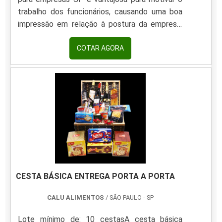
trabalho dos funcionários, causando uma boa
impressão em relação à postura da empresa,
pois simboliza o compartilhamento dos
produtos com toda a família. Esta cesta pode
COTAR AGORA
proporcionar diversas receitas de comidas
típicas natalinas, além de petiscos e
sobremesas para o dia tão especial.É UMA
OPÇÃO MUITO VANTAJOSAQuando se faz
uma cotação da cesta de natal para empresas,
verifica-se que ela é mais vantajosa que o.
CESTA BÁSICA ENTREGA PORTA A PORTA
CALU ALIMENTOS
/ SÃO PAULO - SP
Lote mínimo de: 10 cestasA cesta básica