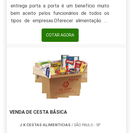
entrega porta a porta é um benefício muito
bem aceito pelos funcionários de todos os
tipos de empresas.Oferecer alimentação ao
funcionário é um dever do empregador, e por
conta disso as empresas do país vêm
COTAR AGORA
buscando cada vez mais oferecer cestas
básicas aos seus funcionários. Isto porque
existem vantagens fiscais quando este tipo de
serviço é contratado, através de reduções
significativas de taxas.O PRODUTO TRAZ
VANTAGENS AO CONSUMIDORAlém disso, o
funcion.
VENDA DE CESTA BÁSICA
J.K CESTAS ALIMENTICIAS
/ SÃO PAULO - SP