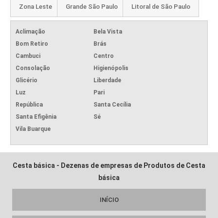
Zona Leste
Grande São Paulo
Litoral de São Paulo
Aclimação
Bela Vista
Bom Retiro
Brás
Cambuci
Centro
Consolação
Higienópolis
Glicério
Liberdade
Luz
Pari
República
Santa Cecília
Santa Efigênia
Sé
Vila Buarque
Cesta básica - Dezenas de empresas de Produtos de Cesta
básica
INÍCIO