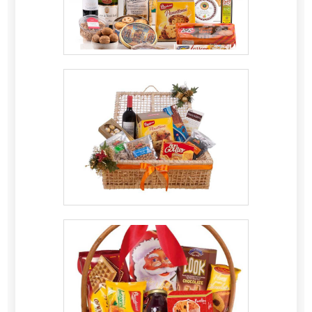
que há de melhor em cestas básicas. É sempre
a opção mais confiável, disponibilizando itens
como achocolatado e papel higiênico com
ótima qualidade e precisão.Se diferenciando
dentro de seu segmento, a empresa consegue
também proporcionar um atendimento
cuidadoso e que busca a satisfação do cliente.
A Casa da Cesta Básica é uma empresa que
tem sido apontada de forma positiva no
mercado pela idoneidade em tudo o que faz,
garantindo o sucesso dos clientes de ponta a
ponta..