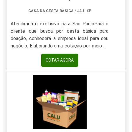
CASA DA CESTA BÁSICA
/ JAÚ - SP
Atendimento exclusivo para São PauloPara o
cliente que busca por cesta básica para
doação, conhecerá a empresa ideal para seu
negócio. Elaborando uma cotação por meio da
plataforma e encontrando a líder do mercado.
Quando a temática é cesta básica, com a Casa
COTAR AGORA
da Cesta Básica receberá ótima qualidade com
pagamento acessível.DIFERENCIAIS
IMPORTANTES DE CESTA BÁSICA PARA
DOAÇÃOHá muitas maneiras eficientes de
demonstrar competência e excelência em sua
área de atuação. A Casa da Cesta Básica foca
sua estratégia em criar aos parceiros uma
estrutura com: Escritório de alta qualidade
onde são realizadas as atividades; Estrutura