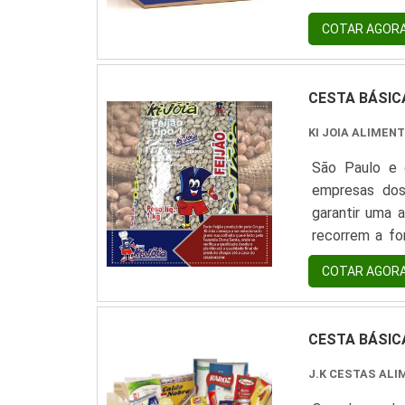
mandioca, et
COTAR AGOR
com cestas bá
por itens escol
CESTA BÁSIC
KI JOIA ALIMEN
São Paulo e 
empresas dos
garantir uma 
recorrem a fo
cestas prontas
COTAR AGOR
e segura, g
marcas.PRIN
CESTA BÁSIC
J.K CESTAS ALI