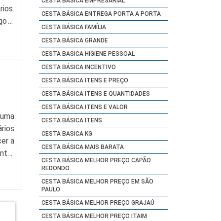
CESTA BASICA EMPRESARIAL
ios.
CESTA BÁSICA ENTREGA PORTA A PORTA
go e
CESTA BÁSICA FAMÍLIA
um a
CESTA BÁSICA GRANDE
CESTA BASICA HIGIENE PESSOAL
CESTA BÁSICA INCENTIVO
CESTA BÁSICA ITENS E PREÇO
CESTA BÁSICA ITENS E QUANTIDADES
CESTA BÁSICA ITENS E VALOR
 uma
CESTA BÁSICA ITENS
rios
CESTA BASICA KG
er a
CESTA BÁSICA MAIS BARATA
ntre
CESTA BÁSICA MELHOR PREÇO CAPÃO
a, o
REDONDO
CESTA BÁSICA MELHOR PREÇO EM SÃO
PAULO
CESTA BÁSICA MELHOR PREÇO GRAJAÚ
CESTA BÁSICA MELHOR PREÇO ITAIM