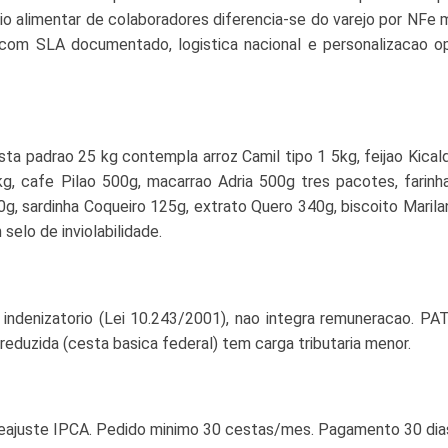
io alimentar de colaboradores diferencia-se do varejo por NFe
 com SLA documentado, logistica nacional e personalizacao op
ta padrao 25 kg contempla arroz Camil tipo 1 5kg, feijao Kical
kg, cafe Pilao 500g, macarrao Adria 500g tres pacotes, farin
0g, sardinha Coqueiro 125g, extrato Quero 340g, biscoito Maril
elo de inviolabilidade.
r indenizatorio (Lei 10.243/2001), nao integra remuneracao. PA
eduzida (cesta basica federal) tem carga tributaria menor.
eajuste IPCA. Pedido minimo 30 cestas/mes. Pagamento 30 dia