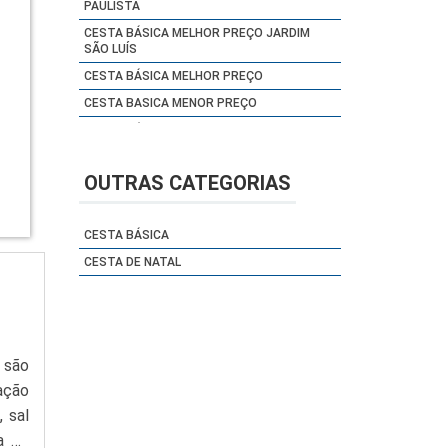
PAULISTA
CESTA BÁSICA MELHOR PREÇO JARDIM
SÃO LUÍS
CESTA BÁSICA MELHOR PREÇO
CESTA BASICA MENOR PREÇO
CESTA BÁSICA MENSAL
CESTA BÁSICA ONDE COMPRAR
BRASILÂNDIA
OUTRAS CATEGORIAS
CESTA BÁSICA ONDE COMPRAR CIDADE
ADEMAR
CESTA BÁSICA
CESTA BÁSICA ONDE COMPRAR GRAJAÚ
CESTA DE NATAL
CESTA BÁSICA ONDE COMPRAR ITAIM
PAULISTA
CESTA BÁSICA ONDE COMPRAR JARDIM
ÂNGELA
CESTA BÁSICA ONDE COMPRAR SACOMÃ
 são
CESTA BÁSICA ONDE COMPRAR
ação
SAPOPEMBA
 sal
CESTA BÁSICA ONDE COMPRAR SP
ha de