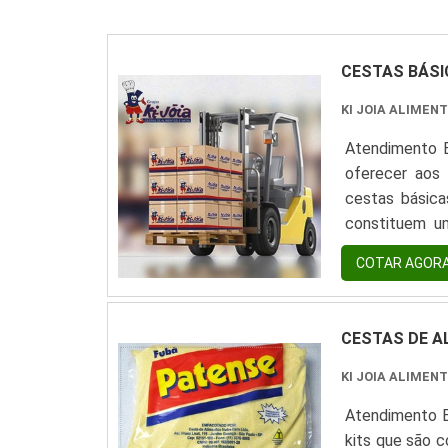
CESTAS BÁSI
KI JOIA ALIMEN
Atendimento E
oferecer aos
cestas básica
constituem u
Assim, a empr
COTAR AGOR
maneira geral,
CESTAS DE A
KI JOIA ALIMEN
Atendimento E
kits que são 