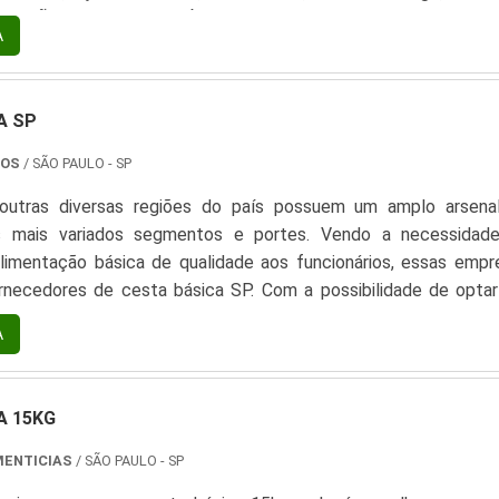
c.OPÇÕES DE CESTAS BÁSICASA empresa de cesta básica trab
A
sicas padrão e personalizadas. As personalizadas são compo
hidos pelo próprio cliente, de.
A SP
TOS
/ SÃO PAULO - SP
outras diversas regiões do país possuem um amplo arsena
 mais variados segmentos e portes. Vendo a necessidad
alimentação básica de qualidade aos funcionários, essas empr
rnecedores de cesta básica SP. Com a possibilidade de optar
 ou personalizáveis, a cesta básica é uma opção econômica, prá
A
arantindo a aquisição de produtos variados e de gra
CIPAIS CARACTERÍSTICAS DOS FORNECEDORES DE C.
A 15KG
MENTICIAS
/ SÃO PAULO - SP