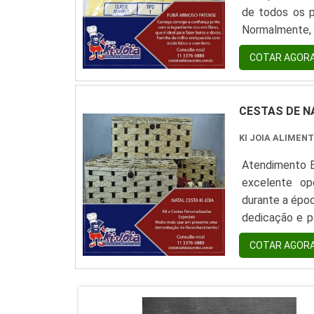
de todos os p
Normalmente, 
mandioca;Fubá
COTAR AGOR
formação das c
CESTAS DE N
KI JOIA ALIMEN
Atendimento E
excelente op
durante a époc
dedicação e pa
ambos. Com a 
COTAR AGOR
cliente adquire