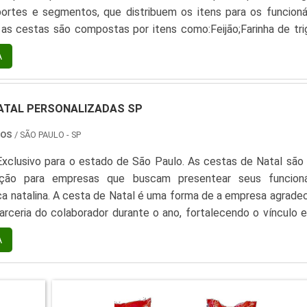
ortes e segmentos, que distribuem os itens para os funcionár
as cestas são compostas por itens como:Feijão;Farinha de tri
;Arroz;Enlatados;Biscoitos;Achocolatados;Café.Também é com
A
estas em épocas festivas como o Natal, c...
ATAL PERSONALIZADAS SP
TOS
/ SÃO PAULO - SP
xclusivo para o estado de São Paulo. As cestas de Natal são
ção para empresas que buscam presentear seus funcioná
a natalina. A cesta de Natal é uma forma de a empresa agradec
rceria do colaborador durante o ano, fortalecendo o vínculo e
possibilidade de optar pelos itens que irão compor a cest
A
 um serviço de alto custo-benefício ao obter ...