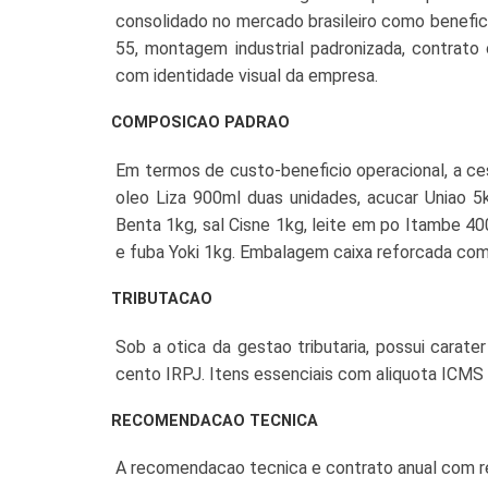
consolidado no mercado brasileiro como benefic
55, montagem industrial padronizada, contrato
com identidade visual da empresa.
COMPOSICAO PADRAO
Em termos de custo-beneficio operacional, a ces
oleo Liza 900ml duas unidades, acucar Uniao 5
Benta 1kg, sal Cisne 1kg, leite em po Itambe 40
e fuba Yoki 1kg. Embalagem caixa reforcada com s
TRIBUTACAO
Sob a otica da gestao tributaria, possui carate
cento IRPJ. Itens essenciais com aliquota ICMS r
RECOMENDACAO TECNICA
A recomendacao tecnica e contrato anual com r