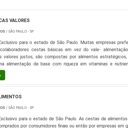
CAS VALORES
TOS
/ SÃO PAULO - SP
xclusivo para o estado de São Paulo. Muitas empresas pref
 colaboradores cestas básicas em vez do vale- alimentação
s valores justos, são compostas por alimentos estratégicos,
ma alimentação de base com riqueza em vitaminas e nutrien
esa contribui para a saúde e bem-estar de seus funcionários
A
 as cestas básicas podem conter:Arroz;Feijão;Macarr...
LIMENTOS
TOS
/ SÃO PAULO - SP
xclusivo para o estado de São Paulo. As cestas de alimentos
comprados por consumidores finais ou então por empresas em ge