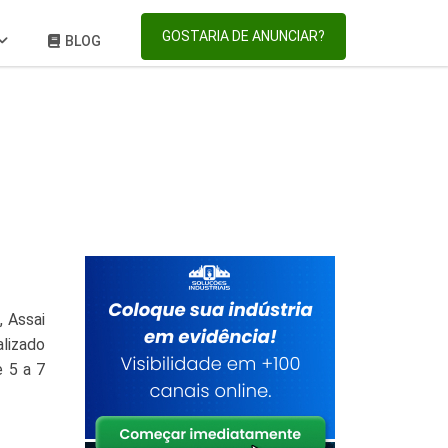
GOSTARIA DE ANUNCIAR?
BLOG
, Assai
alizado
e 5 a 7