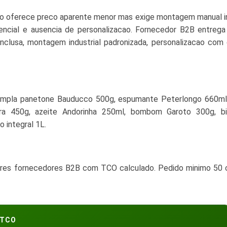
ejo oferece preco aparente menor mas exige montagem manual i
encial e ausencia de personalizacao. Fornecedor B2B entrega
inclusa, montagem industrial padronizada, personalizacao com
templa panetone Bauducco 500g, espumante Peterlongo 660ml,
ra 450g, azeite Andorinha 250ml, bombom Garoto 300g, bi
 integral 1L.
tres fornecedores B2B com TCO calculado. Pedido minimo 50 
TCO