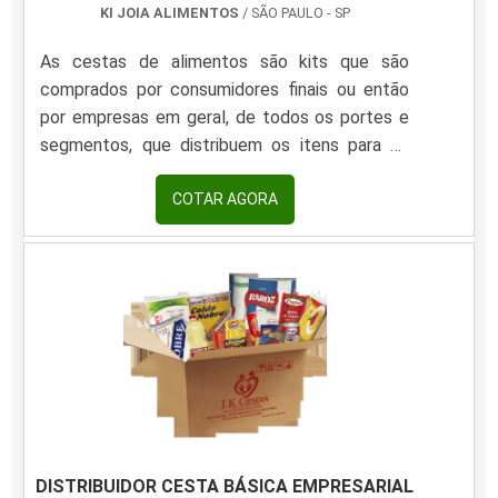
KI JOIA ALIMENTOS
/ SÃO PAULO - SP
As cestas de alimentos são kits que são
comprados por consumidores finais ou então
por empresas em geral, de todos os portes e
segmentos, que distribuem os itens para os
funcionários. Normalmente, as cestas são
compostas por itens como: Feijão; Farinha de
COTAR AGORA
trigo e mandioca; Fubá; Arroz; Enlatados;
Biscoitos; Achocolatados; Café.Também é
comum a formação das cestas em épocas
festivas como o Natal, com produtos de maior
valor agregado, como passas, espumantes,
castanhas, entre outros.PRINCIPAIS CAR.
DISTRIBUIDOR CESTA BÁSICA EMPRESARIAL