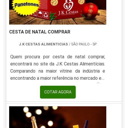
CESTA DE NATAL COMPRAR
J.K CESTAS ALIMENTICIAS
/ SÃO PAULO - SP
Quem procura por cesta de natal comprar,
encontrará no site da J.K Cestas Alimentícias.
Comparando na maior vitrine da indústria e
encontrando a maior referência no mercado em
seu próprio segmento.MAIS INFORMAÇÕES
RELEVANTES SOBRE CESTA DE NATAL
COTAR AGORA
COMPRARQuem procura por cesta de natal
comprar em uma empresa inovadora, descobre
a J.K Cestas Alimentícias. Disponibilizando para
os clientes cestas básicas e cestas de natal,