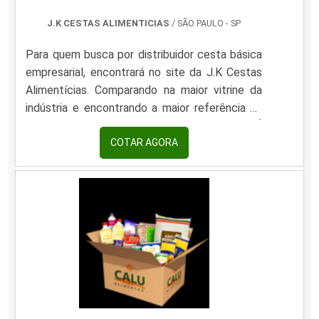
J.K CESTAS ALIMENTICIAS
/ SÃO PAULO - SP
Para quem busca por distribuidor cesta básica
empresarial, encontrará no site da J.K Cestas
Alimentícias. Comparando na maior vitrine da
indústria e encontrando a maior referência no
mercado em seu próprio segmento.É
importante lembrar que o produto deve
COTAR AGORA
sempre ser adquirido com empresas
especializadas no segmento. Esse tipo de
cuidado é fundamental para alimentos e itens
de higiene, pois evita a aquisição de insumos de
baixa qualidade ou com pouca variedade,
contribuindo para a satisfação do
consumidor.OUTRAS INFORMAÇÕES SOBRE
DISTRIBUIDOR CESTA BÁSICA
EMPRESARIALSe alguém procurar por