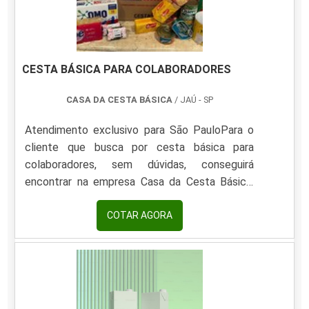
incentivar os c.
CESTA BÁSICA PARA COLABORADORES
CASA DA CESTA BÁSICA
/ JAÚ - SP
Atendimento exclusivo para São PauloPara o
cliente que busca por cesta básica para
colaboradores, sem dúvidas, conseguirá
encontrar na empresa Casa da Cesta Básica.
Fazendo um orçamento por meio da
plataforma e achando a líder do mercado.
COTAR AGORA
Quando o assunto é cesta básica para
colaboradores, na Casa da Cesta Básica poderá
contar com assertividade com produtos de
alta qualidade.DIFERENCIAIS IMPORTANTES
DE CESTA BÁSICA PARA COLABORADORESHá