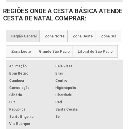
REGIÕES ONDE A CESTA BÁSICA ATENDE
CESTA DE NATAL COMPRAR:
Região Central
Zona Norte
Zona Oeste
Zona Sul
Zona Leste
Grande São Paulo
Litoral de São Paulo
Aclimação
Bela Vista
Bom Retiro
Brás
Cambuci
Centro
Consolação
Higienópolis
Glicério
Liberdade
Luz
Pari
República
Santa Cecília
Santa Efigênia
Sé
Vila Buarque