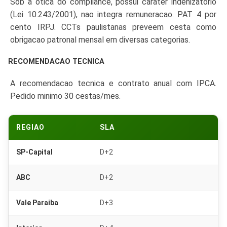
Sob a otica do compliance, possui carater indenizatorio
extrato Quero 340g, biscoito Marilan 400g e fuba Yoki
(Lei 10.243/2001), nao integra remuneracao. PAT 4 por
1kg.
cento IRPJ. CCTs paulistanas preveem cesta como
obrigacao patronal mensal em diversas categorias.
RECOMENDACAO TECNICA
A recomendacao tecnica e contrato anual com IPCA.
Pedido minimo 30 cestas/mes.
REGIAO
SLA
SP-Capital
D+2
ABC
D+2
Vale Paraiba
D+3