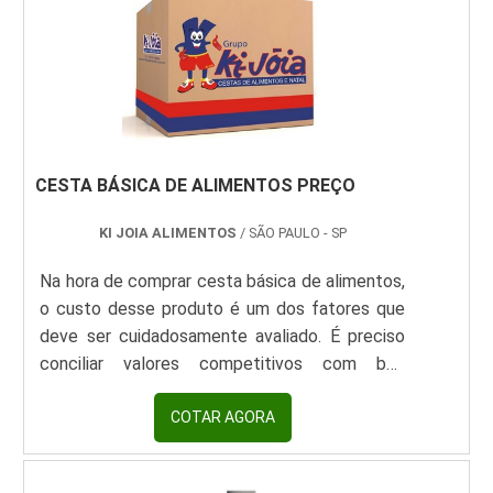
opção. Ao contrário do cartão alimentação que
diferença no mercado por toda seriedade e
pode ser usado para outros fins, a cesta básica
qualidade, o que fecha todo o ciclo de entrega
contém produ.
com excelência para cada cliente..
CESTA BÁSICA DE ALIMENTOS PREÇO
KI JOIA ALIMENTOS
/ SÃO PAULO - SP
Na hora de comprar cesta básica de alimentos,
o custo desse produto é um dos fatores que
deve ser cuidadosamente avaliado. É preciso
conciliar valores competitivos com boa
qualidade dos itens que integram a cesta. A
cesta básica de alimentos preço competitivo
COTAR AGORA
é montada por empresas especializadas e
contém produtos, como: Arroz; Feijão; Farinha