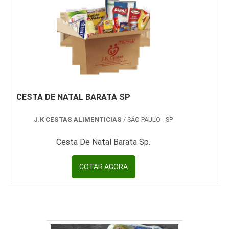
de trigo e mandioca; Fubá; Enlatados de
diferentes fabricantes para garantir um valor
interessante e acessível.MAIS INFORMAÇÕES
SOBRE AS CESTAS BÁSICASQua.
CESTA DE NATAL BARATA SP
J.K CESTAS ALIMENTICIAS
/ SÃO PAULO - SP
Cesta De Natal Barata Sp.
COTAR AGORA
cesta básica para empresas em sp