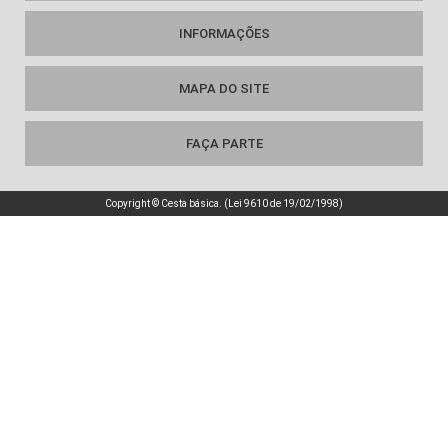
INFORMAÇÕES
MAPA DO SITE
FAÇA PARTE
Copyright © Cesta básica. (Lei 9610 de 19/02/1998)
é um parceiro