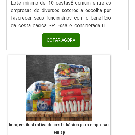
Lote mínimo de: 10 cestasÉ comum entre as
empresas de diversos setores a escolha por
favorecer seus funcionários com o benefício
da cesta básica SP. Essa é considerada uma
excelente forma de oferecer um donativo,
pois, ao mesmo tempo em que garante parte
COTAR AGORA
do sustento dos colaboradores, é um incentivo
que estimula seu desempenho profissional.O
PRODUTO TRAZ DIVERSOS BENEFÍCIOSEntre
os diversos tipos de cesta básica, o cliente
pode escolher...
Imagem ilustrativa de cesta básica para empresas
em sp