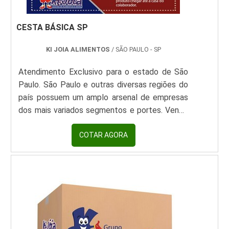
CESTA BÁSICA SP
KI JOIA ALIMENTOS
/ SÃO PAULO - SP
Atendimento Exclusivo para o estado de São
Paulo. São Paulo e outras diversas regiões do
país possuem um amplo arsenal de empresas
dos mais variados segmentos e portes. Vendo
a necessidade de garantir uma alimentação
básica de qualidade aos funcionários, essas
COTAR AGORA
empresas recorrem a fornecedores de cesta
básica SP. Com a possibilidade de optar por
cestas prontas ou personalizáveis, a cesta
básica é uma opção econômica, prática e
segura, gara...