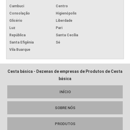
Cambuci
Centro
Consolação
Higienópolis
Glicério
Liberdade
Luz
Pari
República
Santa Cecília
Santa Efigênia
Sé
Vila Buarque
Cesta básica - Dezenas de empresas de Produtos de Cesta
básica
INÍCIO
SOBRE NÓS
PRODUTOS