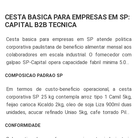
CESTA BASICA PARA EMPRESAS EM SP:
CAPITAL B2B TECNICA
Cesta basica para empresas em SP atende politica
corporativa paulistana de beneficio alimentar mensal aos
colaboradores em escala industrial. O fornecedor com
galpao SP-Capital opera capacidade fabril minima 5.000
cestas/mes, NFe modelo 55, IE-SP regular, frota propria
COMPOSICAO PADRAO SP
certificada e SLA D+2 com cobertura em todas as 32
subprefeituras paulistanas, ABC, Grande SP e interior.
Em termos de custo-beneficio operacional, a cesta
corporativa SP 25 kg contempla arroz tipo 1 Camil 5kg,
feijao carioca Kicaldo 2kg, oleo de soja Liza 900ml duas
unidades, acucar refinado Uniao 5kg, cafe torrado Pilao
500g, macarrao Adria 500g tres pacotes, farinha de trigo
CONFORMIDADE
Dona Benta 1kg, sal refinado Cisne 1kg, leite em po
Itambe 400g, sardinha em conserva Coqueiro 125g,