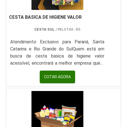
CESTA BASICA DE HIGIENE VALOR
CESTA SUL
/ PELOTAS - RS
Atendimento Exclusivo para Paraná, Santa
Catarina e Rio Grande do SulQuem está em
busca de cesta basica de higiene valor
acessível, encontrará a melhor empresa que é
altamente qualificada. Recebendo uma
cotação no portal Soluções Industriais e
COTAR AGORA
descobrindo a maior referência no mercado em
seu próprio segmento.Quando a temática é
cesta basica de higiene valor, com a melhor
mão de obra da Cesta Sul poderá contar boa
margem de lucro na revenda com
comprometimento com os resultados dos
clientes.sOBRE CESTA BASICA DE HIGIENE